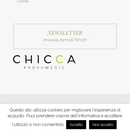
Cookie
NEWSLETTER
[mc4wp_form id="6703"]
© 2018 Patrizia Profumerie di Polverigiani Maria Patrizia.
Questo sito utilizza cookies per migliorare l'esperienza di
C.F. PLVNPT51B44G157J P. IVA IT00426970422 |
PRIVACY
acquisto. Puoi prendere visione dell'informativa e accettare
Ecommerce by XBRAIN
-
Trasparenza aiuti e contributi
riconosciuti nel 2020
l'utilizzo o non consentirlo.
Accetto
Non accetto