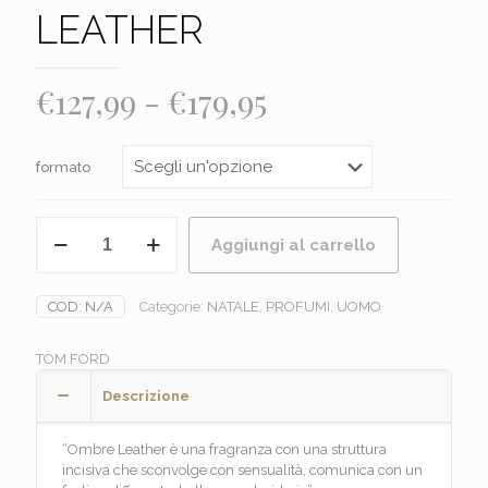
LEATHER
Fascia
€
127,99
-
€
179,95
di
prezzo:
formato
da
€127,99
TOM
Aggiungi al carrello
FORD
a
-
€179,95
OMBRE
COD:
N/A
Categorie:
NATALE
,
PROFUMI
,
UOMO
LEATHER
quantità
TOM FORD
Descrizione
“Ombre Leather è una fragranza con una struttura
incisiva che sconvolge con sensualità, comunica con un