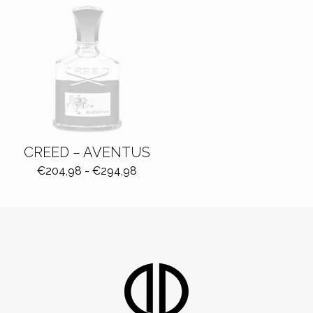
CREED – AVENTUS
Fascia
€
204,98
-
€
294,98
di
prezzo:
da
€204,98
a
€294,98