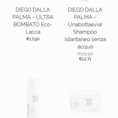
DIEGO DALLA
DIEGO DALLA
PALMA – ULTRA
PALMA –
BOMBATO Eco-
Unabottaevia!
Lacca
Shampoo
istantaneo senza
€
17,90
acqua
€
15,90
Il
Il
€
12,71
prezzo
prezzo
originale
attuale
era:
è:
€15,90.
€12,71.