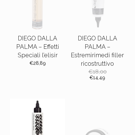
DIEGO DALLA
DIEGO DALLA
PALMA – Effetti
PALMA –
Speciali l’elisir
Estremirimedi filler
ricostruttivo
€
28,89
€
18,00
Il
Il
€
14,49
prezzo
prezzo
originale
attuale
era:
è:
€18,00.
€14,49.