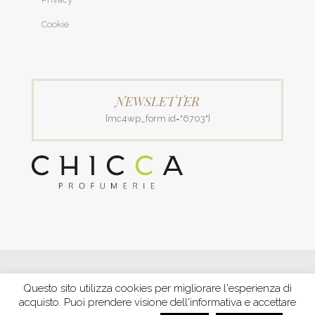
Cookie
NEWSLETTER
[mc4wp_form id="6703"]
© 2018 Patrizia Profumerie di Polverigiani Maria Patrizia.
Questo sito utilizza cookies per migliorare l'esperienza di
C.F. PLVNPT51B44G157J P. IVA IT00426970422 |
PRIVACY
acquisto. Puoi prendere visione dell'informativa e accettare
Ecommerce by XBRAIN
-
Trasparenza aiuti e contributi