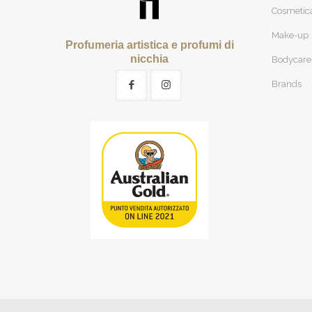
Cosmetic
Make-up
Profumeria artistica e profumi di
nicchia
Bodycare
Brands