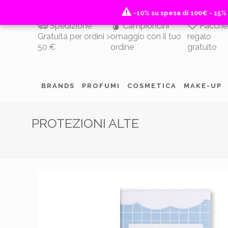
-10% su spesa di 100€ - 15%
-10% su spesa di 100€ - 15%
Spedizione
Campioncini
Pacche
Gratuita per ordini >
omaggio con il tuo
regalo
50 €
ordine
gratuito
BRANDS
PROFUMI
COSMETICA
MAKE-UP
PROTEZIONI ALTE