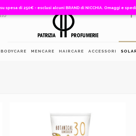
 su spesa di 250€ - esclusi alcuni BRAND di NICCHIA. Omaggi e sped
 su spesa di 250€ - esclusi alcuni BRAND di NICCHIA. Omaggi e sped
tto
BODYCARE
MENCARE
HAIRCARE
ACCESSORI
SOLA