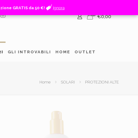
izione GRATIS da 50 €!
izione GRATIS da 50 €!
Ignora
Ignora
0
€0,00
RI
GLI INTROVABILI
HOME
OUTLET
Home
SOLARI
PROTEZIONI ALTE