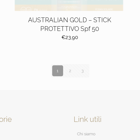
AUSTRALIAN GOLD – STICK
PROTETTIVO Spf 50
€
23,90
1
2
3
orie
Link utili
Chi siamo