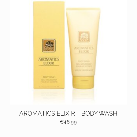
n
AROMATICS ELIXIR – BODY WASH
€
46,99