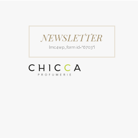
NEWSLETTER
[mc4wp_form id="6703"]