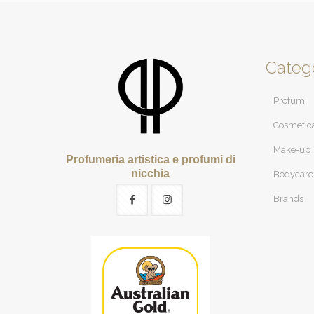
Categ
Profumi
Cosmetic
Make-up
Profumeria artistica e profumi di
nicchia
Bodycare
Brands