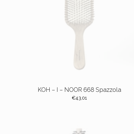
KOH – I – NOOR 668 Spazzola
€
43,01