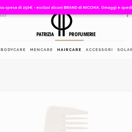
 su spesa di 250€ - esclusi alcuni BRAND di NICCHIA. Omaggi e sped
 su spesa di 250€ - esclusi alcuni BRAND di NICCHIA. Omaggi e sped
tto
BODYCARE
MENCARE
HAIRCARE
ACCESSORI
SOLA