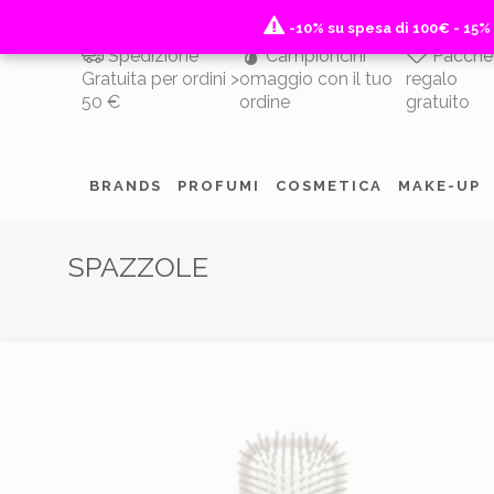
-10% su spesa di 100€ - 15%
-10% su spesa di 100€ - 15%
Spedizione
Campioncini
Pacche
Gratuita per ordini >
omaggio con il tuo
regalo
50 €
ordine
gratuito
BRANDS
PROFUMI
COSMETICA
MAKE-UP
SPAZZOLE