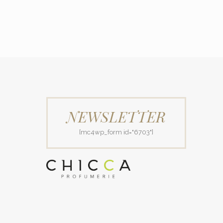
NEWSLETTER
[mc4wp_form id="6703"]