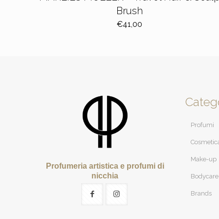
Brush
€
41,00
Categ
Profumi
Cosmetic
Make-up
Profumeria artistica e profumi di
nicchia
Bodycare
Brands