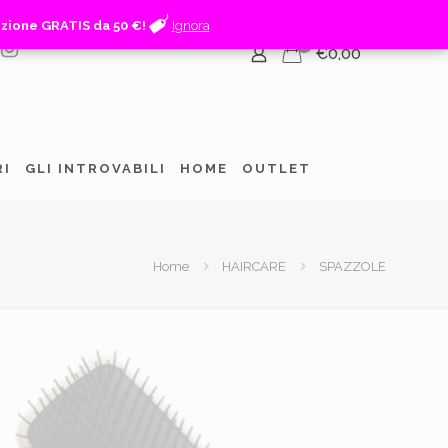
izione GRATIS da 50 €!
izione GRATIS da 50 €!
Ignora
Ignora
0
€0,00
RI
GLI INTROVABILI
HOME
OUTLET
Home
HAIRCARE
SPAZZOLE