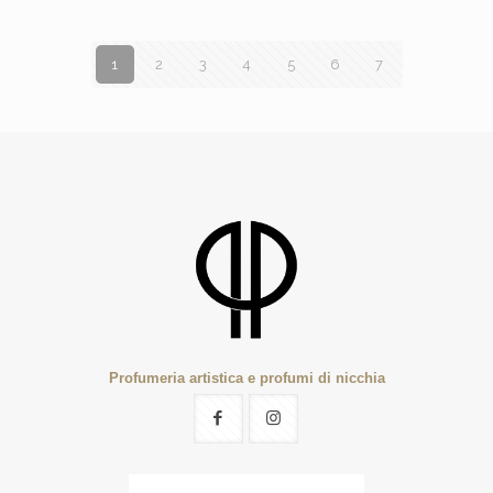
1
2
3
4
5
6
7
Profumeria artistica e profumi di nicchia