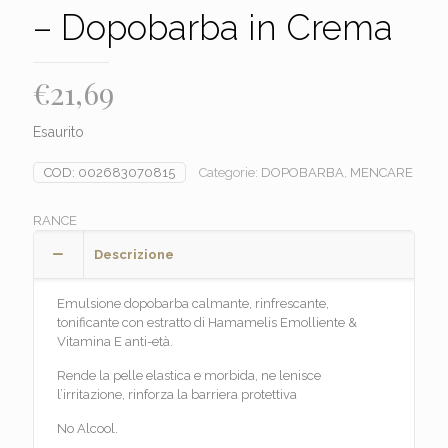
– Dopobarba in Crema
€
21,69
Esaurito
COD:
002683070815
Categorie:
DOPOBARBA
,
MENCARE
RANCE
Descrizione
Emulsione dopobarba calmante, rinfrescante,
tonificante con estratto di Hamamelis Emolliente &
Vitamina E anti-età.
Rende la pelle elastica e morbida, ne lenisce
l’irritazione, rinforza la barriera protettiva
No Alcool.