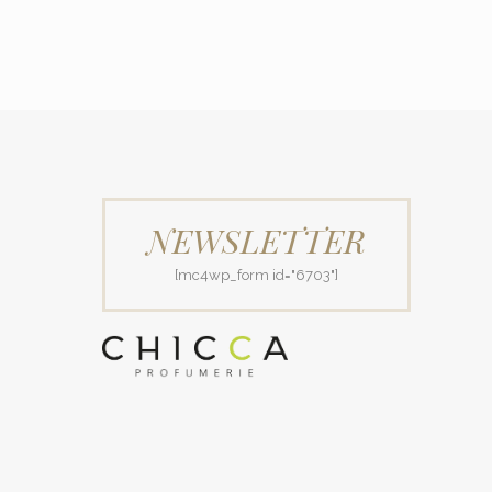
NEWSLETTER
[mc4wp_form id="6703"]