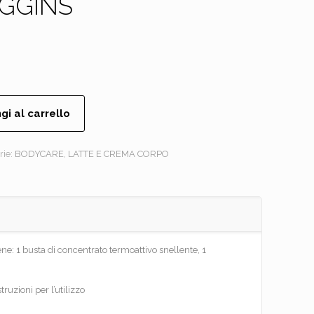
EGGINS
gi al carrello
rie:
BODYCARE
,
LATTE E CREMA CORPO
iene: 1 busta di concentrato termoattivo snellente, 1
truzioni per l’utilizzo