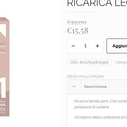
RICARICA L
€
19,00
Il
Il
€
15,58
prezzo
prezzo
DIEGO
originale
attuale
Aggiun
DALLA
era:
è:
PALMA
-
€19,00.
€15,58.
COD:
8017834874396
Catego
1.DRENA
-
DIEGO DALLA PALMA
RICARICA
LEGGINS
Descrizione
quantità
Ricarica benda pant, il kit cont
pantalone di cartene.
All’interno della confezione le is