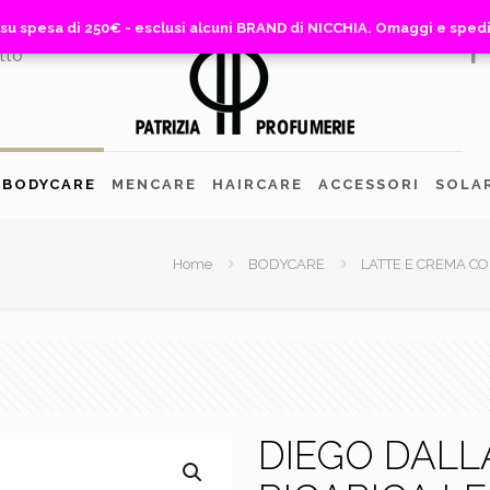
 su spesa di 250€ - esclusi alcuni BRAND di NICCHIA. Omaggi e sped
 su spesa di 250€ - esclusi alcuni BRAND di NICCHIA. Omaggi e sped
tto
BODYCARE
MENCARE
HAIRCARE
ACCESSORI
SOLA
Home
BODYCARE
LATTE E CREMA C
DIEGO DALLA