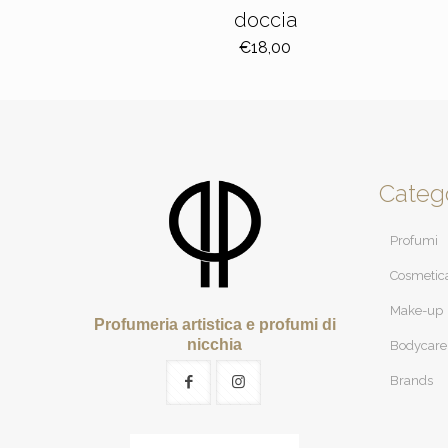
doccia
€
18,00
Categ
Profumi
Cosmetic
Make-up
Profumeria artistica e profumi di
nicchia
Bodycare
Brands