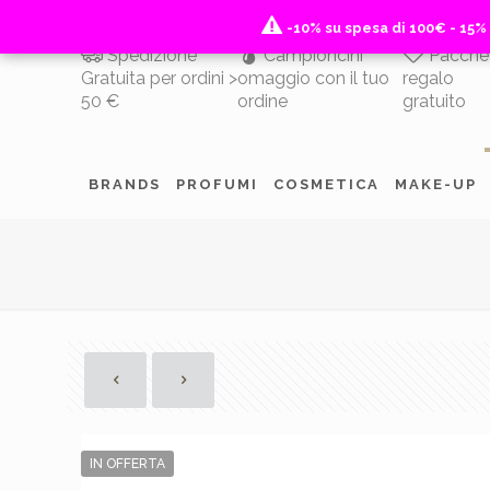
-10% su spesa di 100€ - 15%
-10% su spesa di 100€ - 15%
Spedizione
Campioncini
Pacche
Gratuita per ordini >
omaggio con il tuo
regalo
50 €
ordine
gratuito
BRANDS
PROFUMI
COSMETICA
MAKE-UP
IN OFFERTA