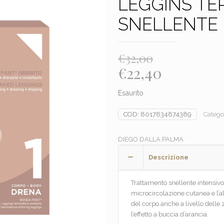
LEGGINS TE
SNELLENTE
€
32,00
Il
Il
€
22,40
prezzo
prezzo
Esaurito
originale
attuale
era:
è:
COD:
8017834874389
Catego
€32,00.
€22,40.
DIEGO DALLA PALMA
Descrizione
Trattamento snellente intensivo, 
microcircolazione cutanea e l’a
del corpo anche a livello delle 
l’effetto a buccia d’arancia.