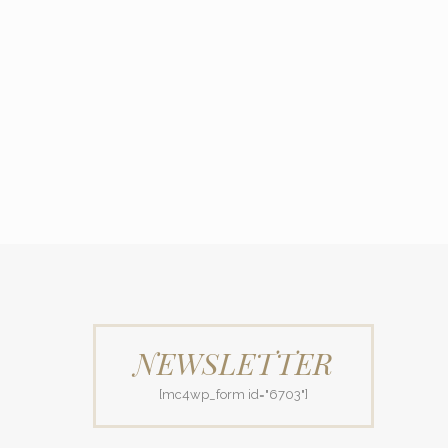
NEWSLETTER
[mc4wp_form id="6703"]