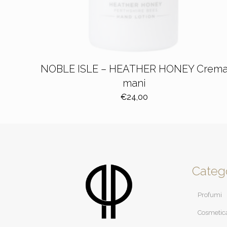
NOBLE ISLE – HEATHER HONEY Crem
mani
€
24,00
Categ
Profumi
Cosmetic