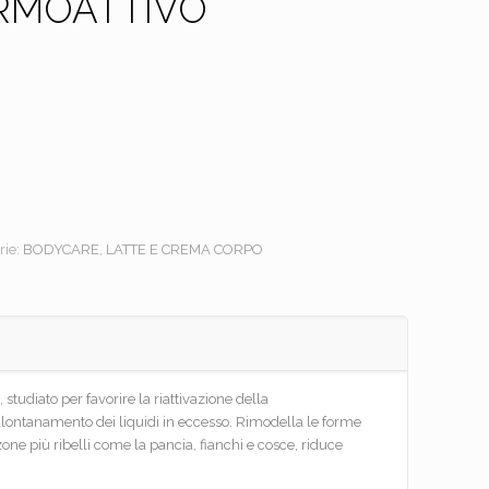
RMOATTIVO
rie:
BODYCARE
,
LATTE E CREMA CORPO
studiato per favorire la riattivazione della
llontanamento dei liquidi in eccesso. Rimodella le forme
zone più ribelli come la pancia, fianchi e cosce, riduce