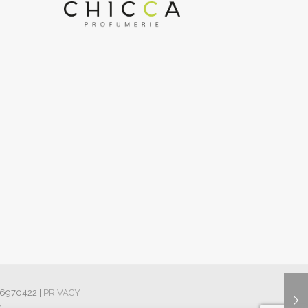
426970422 |
PRIVACY
0