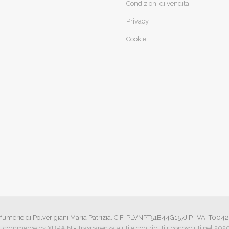
Condizioni di vendita
Privacy
Cookie
fumerie di Polverigiani Maria Patrizia. C.F. PLVNPT51B44G157J P. IVA IT00
Ecommerce by XBRAIN
-
Trasparenza aiuti e contributi riconosciuti nel 202