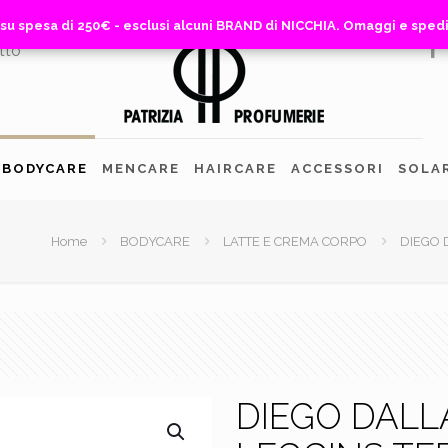
 su spesa di 250€ - esclusi alcuni BRAND di NICCHIA. Omaggi e sped
 su spesa di 250€ - esclusi alcuni BRAND di NICCHIA. Omaggi e sped
tto
BODYCARE
MENCARE
HAIRCARE
ACCESSORI
SOLA
Home
BODYCARE
LATTE E CREMA CORPO
DIEGO 
DIEGO DALLA