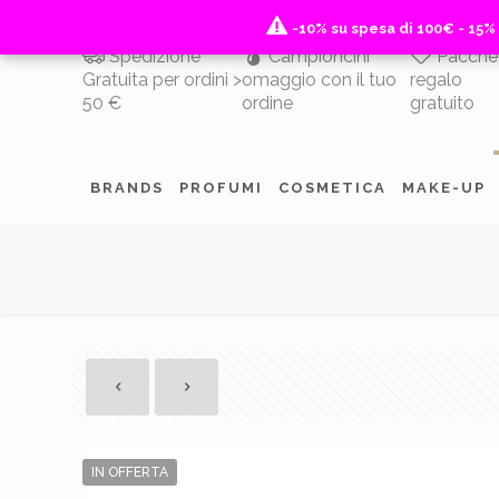
-10% su spesa di 100€ - 15%
-10% su spesa di 100€ - 15%
Spedizione
Campioncini
Pacche
Gratuita per ordini >
omaggio con il tuo
regalo
50 €
ordine
gratuito
BRANDS
PROFUMI
COSMETICA
MAKE-UP
IN OFFERTA