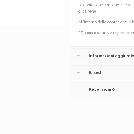
La confezione contiene: 1 leggin
di cartene
All’interno della confezione le is
Efficacia e sicurezza rigorosame
Informazioni aggiunti
Brand
Recensioni
0