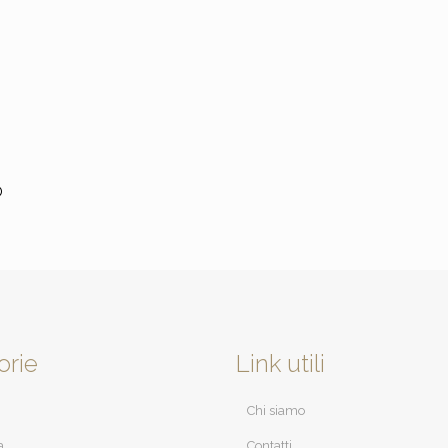
o
orie
Link utili
Chi siamo
a
Contatti