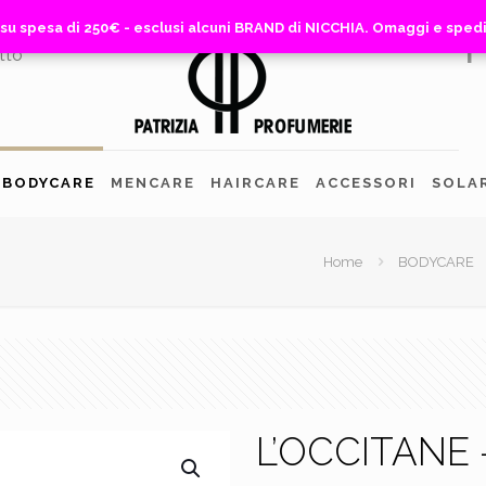
 su spesa di 250€ - esclusi alcuni BRAND di NICCHIA. Omaggi e sped
 su spesa di 250€ - esclusi alcuni BRAND di NICCHIA. Omaggi e sped
tto
BODYCARE
MENCARE
HAIRCARE
ACCESSORI
SOLA
Home
BODYCARE
L’OCCITANE 