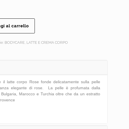
gi al carrello
ie:
BODYCARE
,
LATTE E CREMA CORPO
e il latte corpo Rose fonde delicatamente sulla pelle
anza elegante di rose. La pelle è profumata dalla
 Bulgaria, Marocco e Turchia oltre che da un estratto
Provence