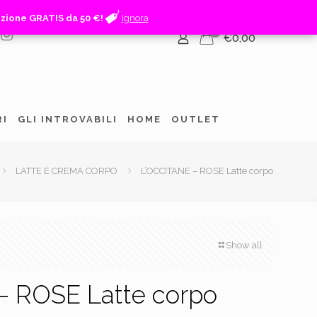
izione GRATIS da 50 €!
izione GRATIS da 50 €!
Ignora
Ignora
0
€0,00
RI
GLI INTROVABILI
HOME
OUTLET
LATTE E CREMA CORPO
L’OCCITANE – ROSE Latte corpo
Show all
– ROSE Latte corpo