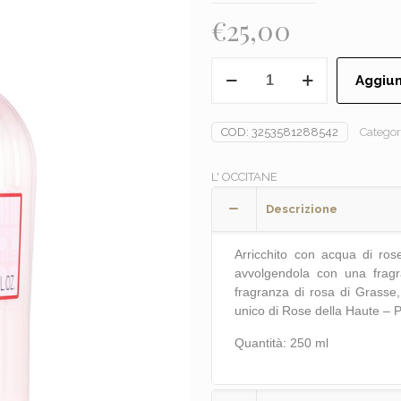
€
25,00
L'OCCITANE
Aggiun
-
ROSE
Latte
COD:
3253581288542
Categor
corpo
quantità
L' OCCITANE
Descrizione
Arricchito con acqua di ros
avvolgendola con una fragr
fragranza di rosa di Grasse,
unico di Rose della Haute – 
Quantità: 250 ml