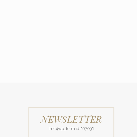
NEWSLETTER
[mc4wp_form id="6703"]