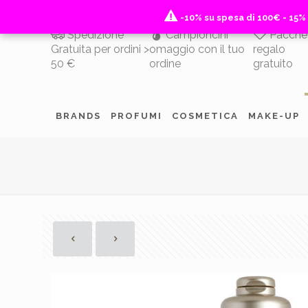
-10% su spesa di 100€ - 15%
-10% su spesa di 100€ - 15%
Spedizione
Campioncini
Pacche
Gratuita per ordini >
omaggio con il tuo
regalo
50 €
ordine
gratuito
BRANDS
PROFUMI
COSMETICA
MAKE-UP