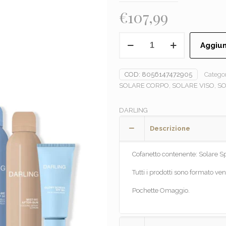
€
107,99
DARLING
Aggiun
-
La
Dolce
COD:
8056147472905
Catego
Vita
SOLARE CORPO
,
SOLARE VISO
,
SO
Kit
quantità
DARLING
Descrizione
Cofanetto contenente: Solare Sp
Tutti i prodotti sono formato ven
Pochette Omaggio.