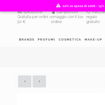
-10% su spesa di 100€ - 15%
-10% su spesa di 100€ - 15%
Spedizione
Campioncini
Pacche
Gratuita per ordini >
omaggio con il tuo
regalo
50 €
ordine
gratuito
BRANDS
PROFUMI
COSMETICA
MAKE-UP