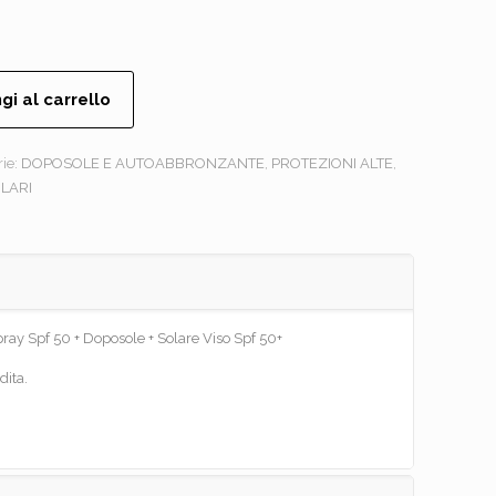
gi al carrello
rie:
DOPOSOLE E AUTOABBRONZANTE
,
PROTEZIONI ALTE
,
LARI
ray Spf 50 + Doposole + Solare Viso Spf 50+
dita.