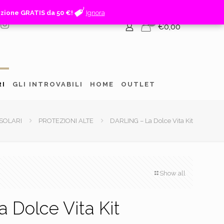
izione GRATIS da 50 €!
izione GRATIS da 50 €!
Ignora
Ignora
0
€0,00
RI
GLI INTROVABILI
HOME
OUTLET
SOLARI
PROTEZIONI ALTE
DARLING – La Dolce Vita Kit
Show all
 Dolce Vita Kit