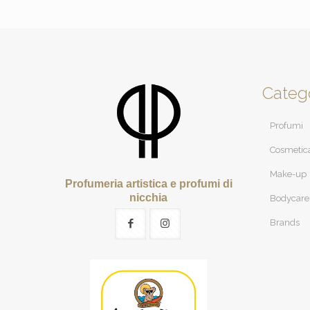
Categ
Profumi
Cosmetic
Make-up
Profumeria artistica e profumi di
nicchia
Bodycare
Brands