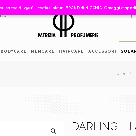
 su spesa di 250€ - esclusi alcuni BRAND di NICCHIA. Omaggi e sped
 su spesa di 250€ - esclusi alcuni BRAND di NICCHIA. Omaggi e sped
tto
BODYCARE
MENCARE
HAIRCARE
ACCESSORI
SOLA
Home
DARLING – La