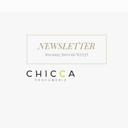
NEWSLETTER
[mc4wp_form id="6703"]