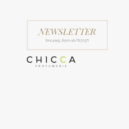
NEWSLETTER
[mc4wp_form id="6703"]