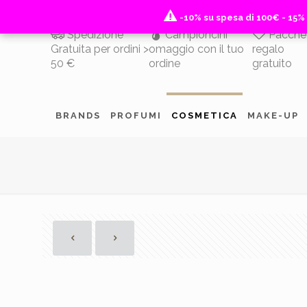
-10% su spesa di 100€ - 15%
-10% su spesa di 100€ - 15%
Spedizione
Campioncini
Pacche
Gratuita per ordini >
omaggio con il tuo
regalo
50 €
ordine
gratuito
BRANDS
PROFUMI
COSMETICA
MAKE-UP