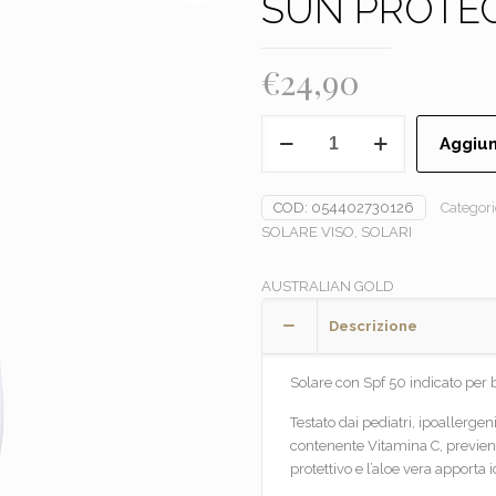
SUN PROTEC
€
24,90
AUSTRALIAN
Aggiun
GOLD
-
SENSITIVE
COD:
054402730126
Categori
SUN
SOLARE VISO
,
SOLARI
PROTECTION
Spf
AUSTRALIAN GOLD
50
quantità
Descrizione
Solare con Spf 50 indicato per b
Testato dai pediatri, ipoallerg
contenente Vitamina C, previene 
protettivo e l’aloe vera apporta 