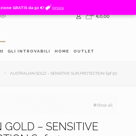
izione GRATIS da 50 €!
izione GRATIS da 50 €!
Ignora
Ignora
0
€0,00
RI
GLI INTROVABILI
HOME
OUTLET
AUSTRALIAN GOLD – SENSITIVE SUN PROTECTION Spf 50
Show all
 GOLD – SENSITIVE