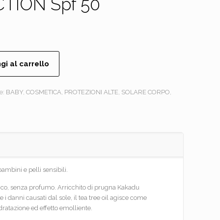
TION Spf 50
gi al carrello
e:
BABY
,
COSMETICA
,
PROTEZIONI ALTE
,
SOLARE CORPO
,
ambini e pelli sensibili.
enico, senza profumo. Arricchito di prugna Kakadu
i danni causati dal sole, il tea tree oil agisce come
idratazione ed effetto emolliente.