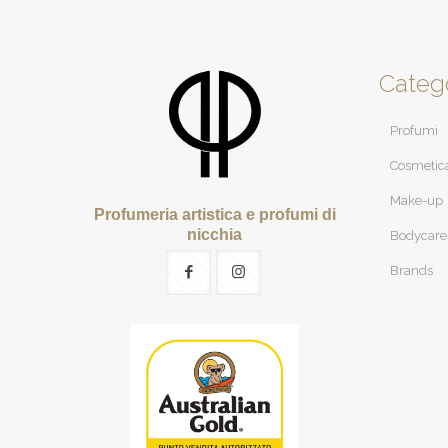
Categ
Profumi
Cosmetic
Make-up
Profumeria artistica e profumi di
nicchia
Bodycare
Brands