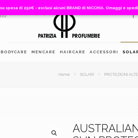
 su spesa di 250€ - esclusi alcuni BRAND di NICCHIA. Omaggi e sped
 su spesa di 250€ - esclusi alcuni BRAND di NICCHIA. Omaggi e sped
tto
BODYCARE
MENCARE
HAIRCARE
ACCESSORI
SOLA
Home
SOLARI
PROTEZIONI ALTE
AUSTRALIAN