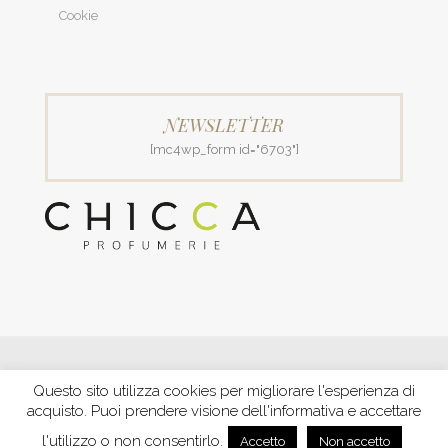
Cookie
NEWSLETTER
[mc4wp_form id="6703"]
© 2018 Patrizia Profumerie di Polverigiani Maria Patrizia.
Questo sito utilizza cookies per migliorare l'esperienza di
C.F. PLVNPT51B44G157J P. IVA IT00426970422 |
PRIVACY
acquisto. Puoi prendere visione dell'informativa e accettare
Ecommerce by XBRAIN
-
Trasparenza aiuti e contributi
riconosciuti nel 2020
l'utilizzo o non consentirlo.
Accetto
Non accetto