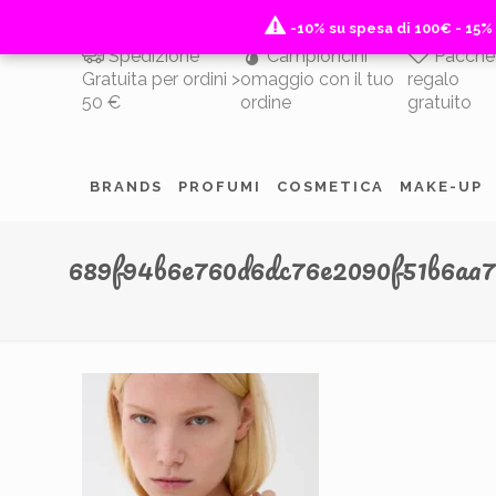
-10% su spesa di 100€ - 15%
-10% su spesa di 100€ - 15%
Spedizione
Campioncini
Pacche
Gratuita per ordini >
omaggio con il tuo
regalo
50 €
ordine
gratuito
BRANDS
PROFUMI
COSMETICA
MAKE-UP
689f94b6e760d6dc76e2090f51b6aa