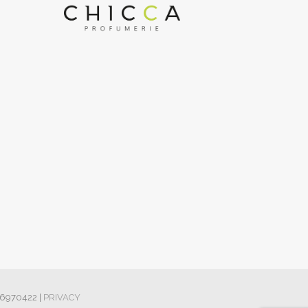
426970422 |
PRIVACY