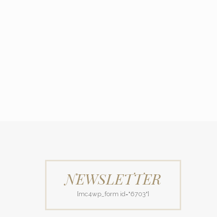
NEWSLETTER
[mc4wp_form id="6703"]