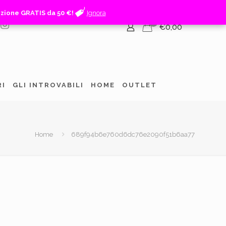
izione GRATIS da 50 €!
izione GRATIS da 50 €!
Ignora
Ignora
0
€0,00
RI
GLI INTROVABILI
HOME
OUTLET
Home
689f94b6e760d6dc76e2090f51b6aa77