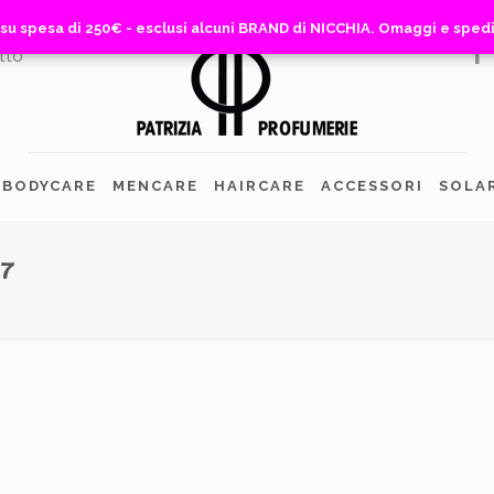
 su spesa di 250€ - esclusi alcuni BRAND di NICCHIA. Omaggi e sped
 su spesa di 250€ - esclusi alcuni BRAND di NICCHIA. Omaggi e sped
tto
BODYCARE
MENCARE
HAIRCARE
ACCESSORI
SOLA
77