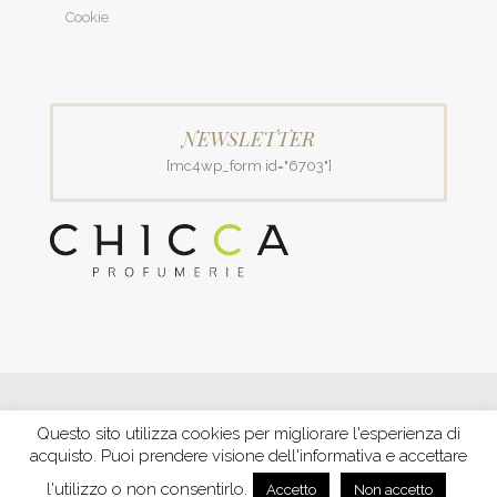
Cookie
NEWSLETTER
[mc4wp_form id="6703"]
© 2018 Patrizia Profumerie di Polverigiani Maria Patrizia.
Questo sito utilizza cookies per migliorare l'esperienza di
C.F. PLVNPT51B44G157J P. IVA IT00426970422 |
PRIVACY
acquisto. Puoi prendere visione dell'informativa e accettare
Ecommerce by XBRAIN
-
Trasparenza aiuti e contributi
riconosciuti nel 2020
l'utilizzo o non consentirlo.
Accetto
Non accetto