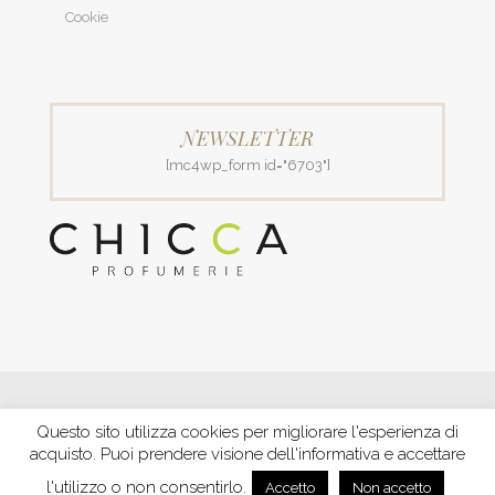
Cookie
NEWSLETTER
[mc4wp_form id="6703"]
© 2018 Patrizia Profumerie di Polverigiani Maria Patrizia.
Questo sito utilizza cookies per migliorare l'esperienza di
C.F. PLVNPT51B44G157J P. IVA IT00426970422 |
PRIVACY
acquisto. Puoi prendere visione dell'informativa e accettare
Ecommerce by XBRAIN
-
Trasparenza aiuti e contributi
riconosciuti nel 2020
l'utilizzo o non consentirlo.
Accetto
Non accetto