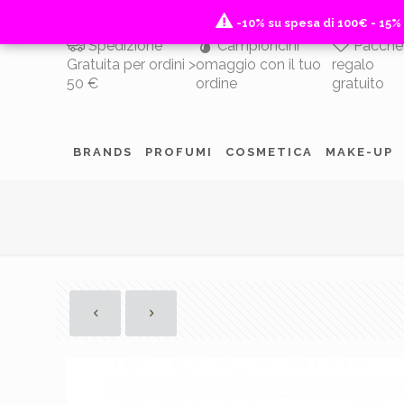
-10% su spesa di 100€ - 15%
-10% su spesa di 100€ - 15%
Spedizione
Campioncini
Pacche
Gratuita per ordini >
omaggio con il tuo
regalo
50 €
ordine
gratuito
BRANDS
PROFUMI
COSMETICA
MAKE-UP