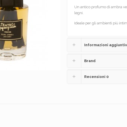
Un antico profumo di ambra vege
legni.
Ideale per gli ambienti più inti
Informazioni aggiunti
Brand
Recensioni
0