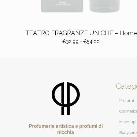
TEATRO FRAGRANZE UNICHE – Home
Fascia
€
32,99
-
€
54,00
di
prezzo:
da
€32,99
a
€54,00
Categ
Profumi
Cosmetic
Make-up
Profumeria artistica e profumi di
nicchia
Bodycare