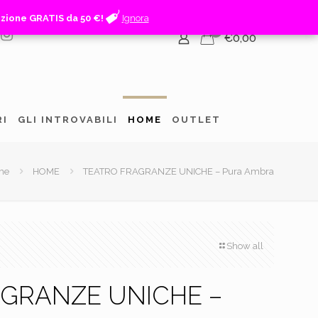
izione GRATIS da 50 €!
izione GRATIS da 50 €!
Ignora
Ignora
0
€0,00
RI
GLI INTROVABILI
HOME
OUTLET
me
HOME
TEATRO FRAGRANZE UNICHE – Pura Ambra
Show all
GRANZE UNICHE –