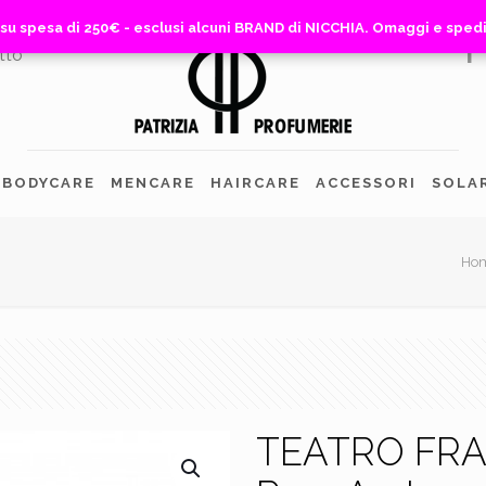
 su spesa di 250€ - esclusi alcuni BRAND di NICCHIA. Omaggi e sped
 su spesa di 250€ - esclusi alcuni BRAND di NICCHIA. Omaggi e sped
tto
BODYCARE
MENCARE
HAIRCARE
ACCESSORI
SOLA
Ho
TEATRO FRA