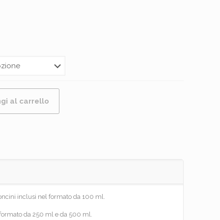
Fascia
di
prezzo:
da
€34,00
gi al carrello
a
€74,99
ncini inclusi nel formato da 100 ml.
 formato da 250 ml e da 500 ml.