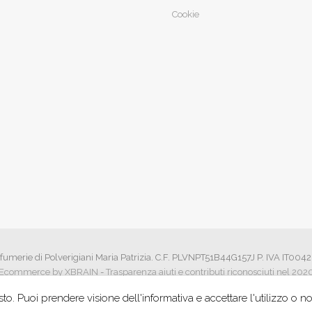
Cookie
fumerie di Polverigiani Maria Patrizia. C.F. PLVNPT51B44G157J P. IVA IT00
Ecommerce by XBRAIN
-
Trasparenza aiuti e contributi riconosciuti nel 202
to. Puoi prendere visione dell'informativa e accettare l'utilizzo o n