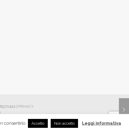
426970422 |
PRIVACY
0
on consentirlo.
Leggi informativa
Accetto
Non accetto