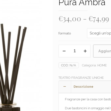
Pura Ambra
€
34,00
-
€
74,99
formato
TEATRO
Aggiun
FRAGRANZE
UNICHE
-
COD:
N/A
Categoria:
HOME
Pura
Ambra
TEATRO FRAGRANZE UNICHE
quantità
Descrizione
Fragranze per la casa con basto
Due bastoncini in omaggio nel