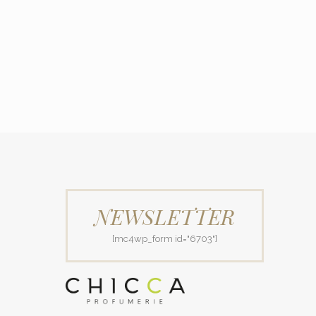
NEWSLETTER
[mc4wp_form id="6703"]