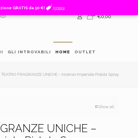
izione GRATIS da 50 €!
izione GRATIS da 50 €!
Ignora
Ignora
0
€0,00
RI
GLI INTROVABILI
HOME
OUTLET
TEATRO FRAGRANZE UNICHE – Incenso Imperiale Pistola Spray
Show all
GRANZE UNICHE –