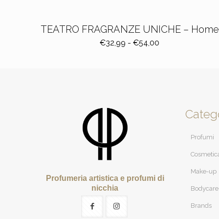
TEATRO FRAGRANZE UNICHE – Home
Fascia
€
32,99
-
€
54,00
di
prezzo:
da
€32,99
a
€54,00
Categ
Profumi
Cosmetic
Make-up
Profumeria artistica e profumi di
nicchia
Bodycare
Brands