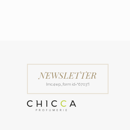
NEWSLETTER
[mc4wp_form id="6703"]