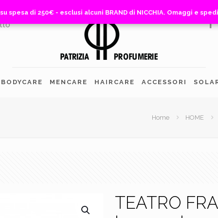
 su spesa di 250€ - esclusi alcuni BRAND di NICCHIA. Omaggi e sped
 su spesa di 250€ - esclusi alcuni BRAND di NICCHIA. Omaggi e sped
tto
BODYCARE
MENCARE
HAIRCARE
ACCESSORI
SOLA
Home
HOME
TEATRO FRA