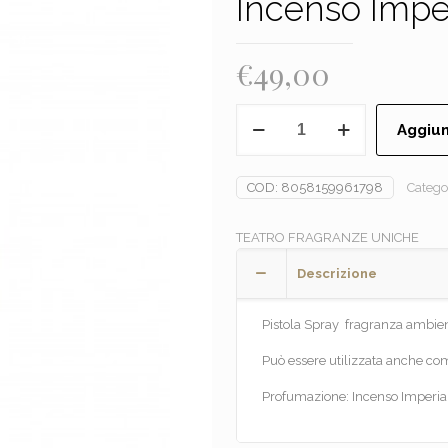
Incenso Imper
€
49,00
TEATRO
Aggiun
FRAGRANZE
UNICHE
-
COD:
8058159961798
Catego
Incenso
Imperiale
TEATRO FRAGRANZE UNICHE
Pistola
Spray
Descrizione
quantità
Pistola Spray fragranza ambie
Può essere utilizzata anche com
Profumazione: Incenso Imperia