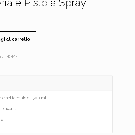
iale Pistola Spray
gi al carrello
ria:
HOME
nte nel formato da 500 ml.
e ricarica.
le