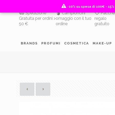
-10% su spesa di 100€ - 15%
-10% su spesa di 100€ - 15%
Spedizione
Campioncini
Pacche
Gratuita per ordini >
omaggio con il tuo
regalo
50 €
ordine
gratuito
BRANDS
PROFUMI
COSMETICA
MAKE-UP