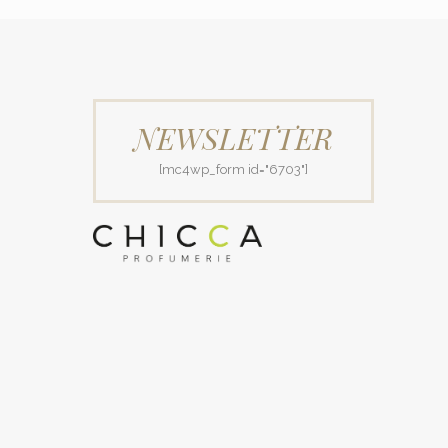
NEWSLETTER
[mc4wp_form id="6703"]