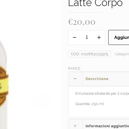
Latte Corpo
€
20,00
RANCE'
Aggiun
-
CAMOMILLA
E
COD:
002683033575
Categor
AMIDO
Latte
RANCE
Corpo
quantità
Descrizione
Emulsione idratante per il cor
Quantità: 250 ml
Informazioni aggiunti