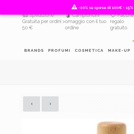
-10% su spesa di 100€ - 15%
-10% su spesa di 100€ - 15%
Spedizione
Campioncini
Pacche
Gratuita per ordini >
omaggio con il tuo
regalo
50 €
ordine
gratuito
BRANDS
PROFUMI
COSMETICA
MAKE-UP