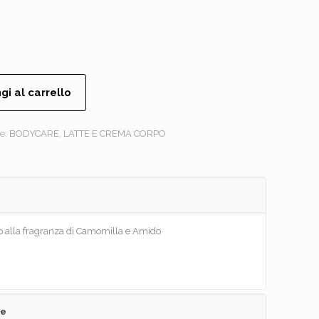
gi al carrello
ie:
BODYCARE
,
LATTE E CREMA CORPO
po alla fragranza di Camomilla e Amido
ve