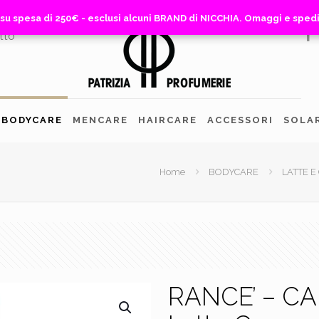
 su spesa di 250€ - esclusi alcuni BRAND di NICCHIA. Omaggi e sped
 su spesa di 250€ - esclusi alcuni BRAND di NICCHIA. Omaggi e sped
tto
BODYCARE
MENCARE
HAIRCARE
ACCESSORI
SOLA
Home
BODYCARE
LATTE 
RANCE’ – C