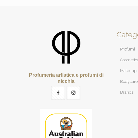
Categ
Profumi
Cosmetic
Make-up
Profumeria artistica e profumi di
nicchia
Bodycare
Brands