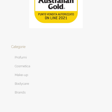
Categorie
Profumi
Cosmetica
Make-up
Bodycare
Brands