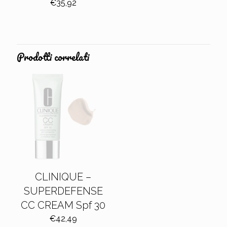
Il
Il
€
35,92
prezzo
prezzo
originale
attuale
era:
è:
€39,91.
€35,92.
Prodotti correlati
CLINIQUE –
SUPERDEFENSE
CC CREAM Spf 30
€
42,49