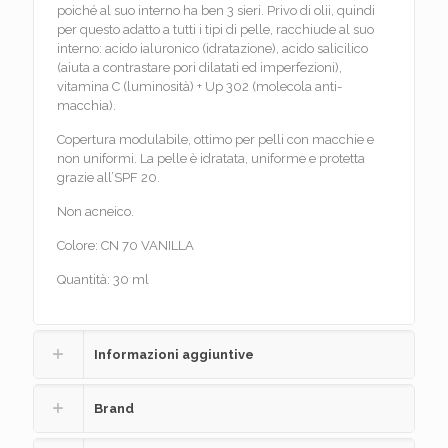
poiché al suo interno ha ben 3 sieri. Privo di olii, quindi
per questo adatto a tutti i tipi di pelle, racchiude al suo
interno: acido ialuronico (idratazione), acido salicilico
(aiuta a contrastare pori dilatati ed imperfezioni),
vitamina C (luminosità) + Up 302 (molecola anti-
macchia).
Copertura modulabile, ottimo per pelli con macchie e
non uniformi. La pelle è idratata, uniforme e protetta
grazie all’SPF 20.
Non acneico.
Colore: CN 70 VANILLA
Quantità: 30 ml
Informazioni aggiuntive
Brand