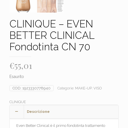
CLINIQUE – EVEN
BETTER CLINICAL
Fondotinta CN 70
€
55,01
Esaurito
COD:
1923330778940
Categorie:
MAKE-UP
,
VISO
CLINIQUE
Descrizione
Even Better Clinical è il primo fondotinta trattamento