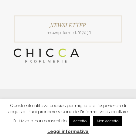
NEWSLETTER
[mc4wp_form id="6703"]
© 2018 Patrizia Profumerie di Polverigiani Maria Patrizia.
Questo sito utilizza cookies per migliorare l'esperienza di
C.F. PLVNPT51B44G157J P. IVA IT00426970422 |
PRIVACY
acquisto. Puoi prendere visione dell'informativa e accettare
Ecommerce by XBRAIN
-
Trasparenza aiuti e contributi
riconosciuti nel 2020
l'utilizzo o non consentirlo.
Accetto
Non accetto
Leggi informativa