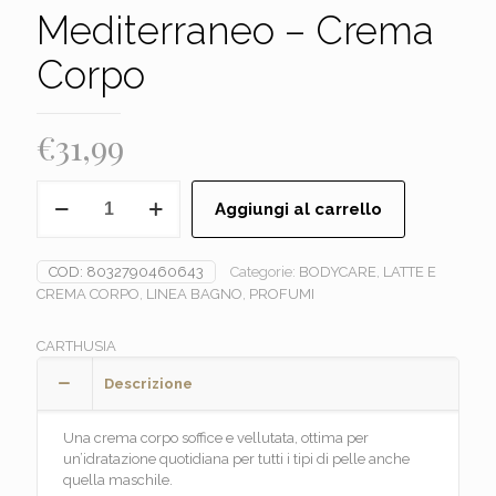
Mediterraneo – Crema
Corpo
€
31,99
CARTHUSIA
Aggiungi al carrello
-
Mediterraneo
-
COD:
8032790460643
Categorie:
BODYCARE
,
LATTE E
Crema
CREMA CORPO
,
LINEA BAGNO
,
PROFUMI
Corpo
quantità
CARTHUSIA
Descrizione
Una crema corpo soffice e vellutata, ottima per
un’idratazione quotidiana per tutti i tipi di pelle anche
quella maschile.