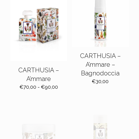
CARTHUSIA –
A’mmare –
CARTHUSIA –
Bagnodoccia
A’mmare
€
30,00
Fascia
€
70,00
-
€
90,00
di
prezzo:
da
€70,00
a
€90,00