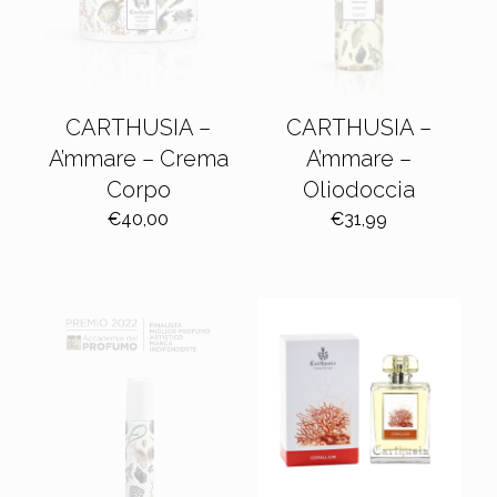
CARTHUSIA –
CARTHUSIA –
A’mmare – Crema
A’mmare –
Corpo
Oliodoccia
€
40,00
€
31,99