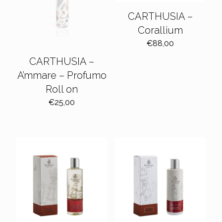
CARTHUSIA –
Corallium
€
88,00
CARTHUSIA –
A’mmare – Profumo
Roll on
€
25,00