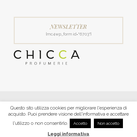
NEWSLETTER
[mc4wp_form id="6703"]
© 2018 Patrizia Profumerie di Polverigiani Maria Patrizia.
Questo sito utilizza cookies per migliorare l'esperienza di
C.F. PLVNPT51B44G157J P. IVA IT00426970422 |
PRIVACY
acquisto. Puoi prendere visione dell'informativa e accettare
Ecommerce by XBRAIN
-
Trasparenza aiuti e contributi
riconosciuti nel 2020
l'utilizzo o non consentirlo.
Accetto
Non accetto
Leggi informativa