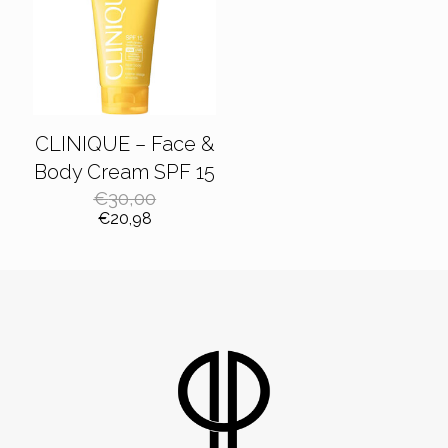
CLINIQUE – Face &
Body Cream SPF 15
€
30,00
Il
Il
€
20,98
prezzo
prezzo
originale
attuale
era:
è:
€30,00.
€20,98.