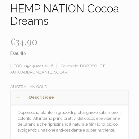
HEMP NATION Cocoa
Dreams
€
34,90
Esaurito
COD:
054402410226
Categorie:
DOPOSOLE E
AUTOABBRONZANTE
,
SOLARI
AUSTRALIAN GOLD
Descrizione
Doposole idratante in grado di prolungare e sublimare il
colorito. All’interno principi attivi del cocco e le vitamine
dell’arancia che ripristinano il naturale film idrolipidico,
svolgendo un’azione anti-ossidante e super nutriente.