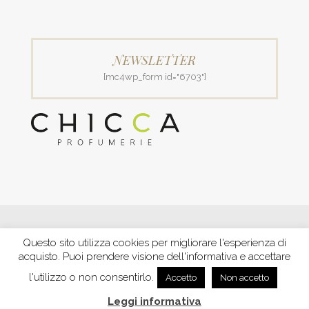
NEWSLETTER
[mc4wp_form id="6703"]
© 2018 Patrizia Profumerie di Polverigiani Maria Patrizia.
Questo sito utilizza cookies per migliorare l'esperienza di
C.F. PLVNPT51B44G157J P. IVA IT00426970422 |
PRIVACY
acquisto. Puoi prendere visione dell'informativa e accettare
Ecommerce by XBRAIN
-
Trasparenza aiuti e contributi
riconosciuti nel 2020
l'utilizzo o non consentirlo.
Accetto
Non accetto
Leggi informativa