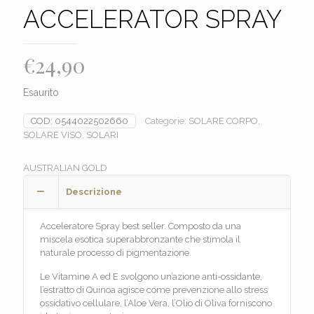
ACCELERATOR SPRAY
€
24,90
Esaurito
COD:
0544022502660
Categorie:
SOLARE CORPO
,
SOLARE VISO
,
SOLARI
AUSTRALIAN GOLD
Descrizione
Acceleratore Spray best seller. Composto da una
miscela esotica superabbronzante che stimola il
naturale processo di pigmentazione.
Le Vitamine A ed E svolgono un’azione anti-ossidante,
l’estratto di Quinoa agisce come prevenzione allo stress
ossidativo cellulare, l’Aloe Vera, l’Olio di Oliva forniscono