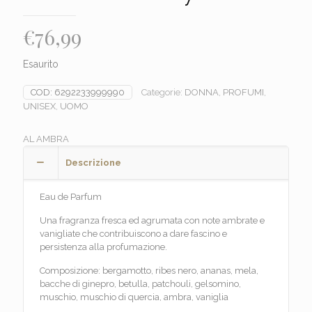
€
76,99
Esaurito
COD:
6292233999990
Categorie:
DONNA
,
PROFUMI
,
UNISEX
,
UOMO
AL AMBRA
Descrizione
Eau de Parfum
Una fragranza fresca ed agrumata con note ambrate e
vanigliate che contribuiscono a dare fascino e
persistenza alla profumazione.
Composizione: bergamotto, ribes nero, ananas, mela,
bacche di ginepro, betulla, patchouli, gelsomino,
muschio, muschio di quercia, ambra, vaniglia