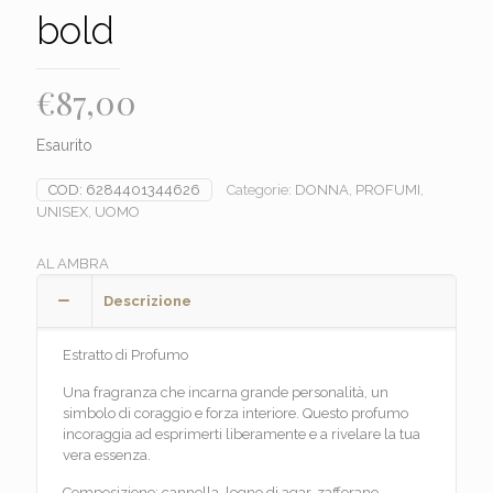
bold
€
87,00
Esaurito
COD:
6284401344626
Categorie:
DONNA
,
PROFUMI
,
UNISEX
,
UOMO
AL AMBRA
Descrizione
Estratto di Profumo
Una fragranza che incarna grande personalità, un
simbolo di coraggio e forza interiore. Questo profumo
incoraggia ad esprimerti liberamente e a rivelare la tua
vera essenza.
Composizione: cannella, legno di agar, zafferano,