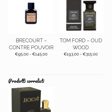
BRECOURT –
TOM FORD – OUD
CONTRE POUVOIR
WOOD
Fascia
Fascia
€
95,00
-
€
145,00
€
193,00
-
€
315,00
di
di
prezzo:
prezzo:
da
da
€95,00
€193,0
a
a
Prodotti correlati
€145,00
€315,0