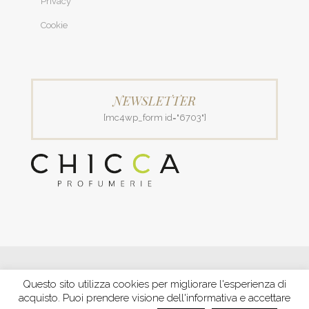
Privacy
Cookie
NEWSLETTER
[mc4wp_form id="6703"]
© 2018 Patrizia Profumerie di Polverigiani Maria Patrizia.
Questo sito utilizza cookies per migliorare l'esperienza di
C.F. PLVNPT51B44G157J P. IVA IT00426970422 |
PRIVACY
acquisto. Puoi prendere visione dell'informativa e accettare
Ecommerce by XBRAIN
-
Trasparenza aiuti e contributi