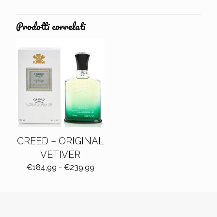
Prodotti correlati
CREED – ORIGINAL
VETIVER
Fascia
€
184,99
-
€
239,99
di
prezzo:
da
€184,99
a