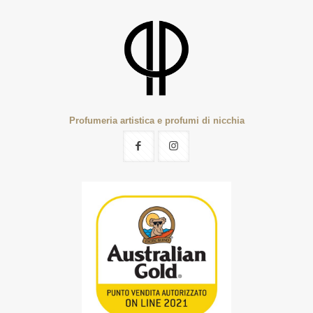
€239,99
Profumeria artistica e profumi di nicchia