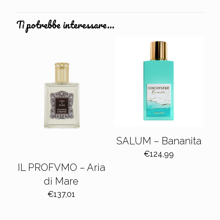
Ti potrebbe interessare…
SALUM – Bananita
€
124,99
IL PROFVMO – Aria
di Mare
€
137,01