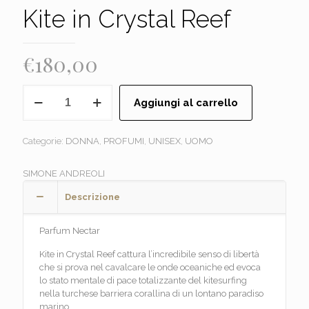
Kite in Crystal Reef
€
180,00
SIMONE
Aggiungi al carrello
ANDREOLI
-
Kite
Categorie:
DONNA
,
PROFUMI
,
UNISEX
,
UOMO
in
Crystal
Reef
SIMONE ANDREOLI
quantità
Descrizione
Parfum Nectar
Kite in Crystal Reef cattura l’incredibile senso di libertà
che si prova nel cavalcare le onde oceaniche ed evoca
lo stato mentale di pace totalizzante del kitesurfing
nella turchese barriera corallina di un lontano paradiso
marino.