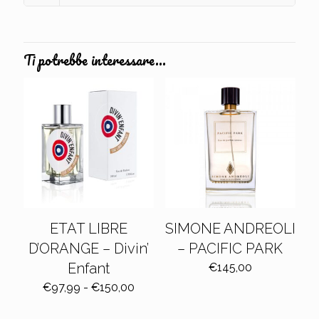
Ti potrebbe interessare…
ETAT LIBRE
SIMONE ANDREOLI
D’ORANGE – Divin’
– PACIFIC PARK
Enfant
€
145,00
Fascia
€
97,99
-
€
150,00
di
prezzo: