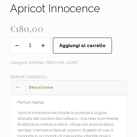
Apricot Innocence
€
180,00
SIMONE
Aggiungi al carrello
ANDREOLI
-
Apricot
Categorie:
DONNA
,
PROFUMI
,
UOMO
Innocence
quantità
SIMONE ANDREOLI
Descrizione
Parfum Nectar
Apricot Innocence racchiude la purezza e la gioia
sfrenata del candore fanciullesco. Una nota prominente
di albicocca matura e dolce, infusa con arancia dolce,
sambac cremoso e delicati sussurri di petali di rosa, ti
trasporta in un mondo di meraviglia infantile dove il