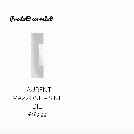
da
€97,99
a
Prodotti correlati
€150,00
LAURENT
MAZZONE – SINE
DIE
€
189,99