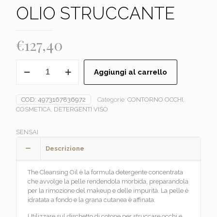
OLIO STRUCCANTE
€
127,40
SENSAI
Aggiungi al carrello
Ultimate
-
OLIO
COD:
4973167836972
Categorie:
CONTORNO OCCHI
,
STRUCCANTE
COSMETICA
,
DETERGENTI VISO
quantità
SENSAI
Descrizione
The Cleansing Oil è la formula detergente concentrata
che avvolge la pelle rendendola morbida, preparandola
per la rimozione del makeup e delle impurità. La pelle è
idratata a fondo e la grana cutanea è affinata.
Utilizzare sul dischetto di cotone per struccare occhi e