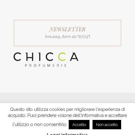
NEWSLETTER
[mc4wp_form id="6703"]
© 2018 Patrizia Profumerie di Polverigiani Maria Patrizia.
Questo sito utilizza cookies per migliorare l'esperienza di
C.F. PLVNPT51B44G157J P. IVA IT00426970422 |
PRIVACY
acquisto. Puoi prendere visione dell'informativa e accettare
Ecommerce by XBRAIN
-
Trasparenza aiuti e contributi
riconosciuti nel 2020
l'utilizzo o non consentirlo.
Accetto
Non accetto