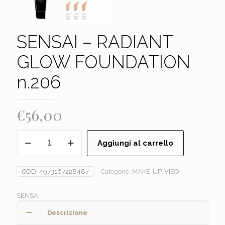
SENSAI – RADIANT
GLOW FOUNDATION
n.206
€
56,00
SENSAI
Aggiungi al carrello
-
RADIANT
GLOW
COD:
4973167228487
Categorie:
MAKE-UP
,
VISO
FOUNDATION
n.206
quantità
SENSAI
Descrizione