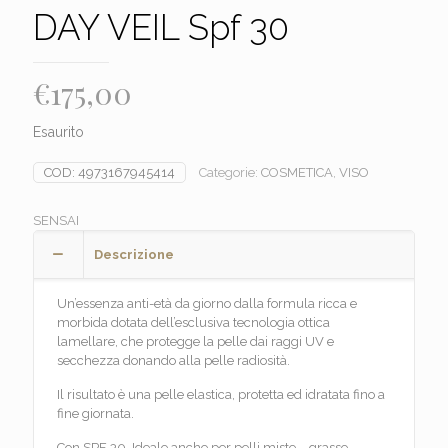
DAY VEIL Spf 30
€
175,00
Esaurito
COD:
4973167945414
Categorie:
COSMETICA
,
VISO
SENSAI
Descrizione
Un’essenza anti-età da giorno dalla formula ricca e
morbida dotata dell’esclusiva tecnologia ottica
lamellare, che protegge la pelle dai raggi UV e
secchezza donando alla pelle radiosità.
Il risultato è una pelle elastica, protetta ed idratata fino a
fine giornata.
Con SPF 30. Ideale anche per pelli miste – grasse