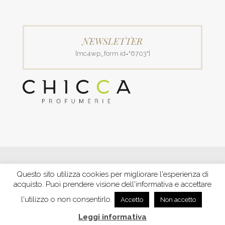
NEWSLETTER
[mc4wp_form id="6703"]
© 2018 Patrizia Profumerie di Polverigiani Maria Patrizia.
Questo sito utilizza cookies per migliorare l'esperienza di
C.F. PLVNPT51B44G157J P. IVA IT00426970422 |
PRIVACY
acquisto. Puoi prendere visione dell'informativa e accettare
Ecommerce by XBRAIN
-
Trasparenza aiuti e contributi
riconosciuti nel 2020
l'utilizzo o non consentirlo.
Accetto
Non accetto
Leggi informativa