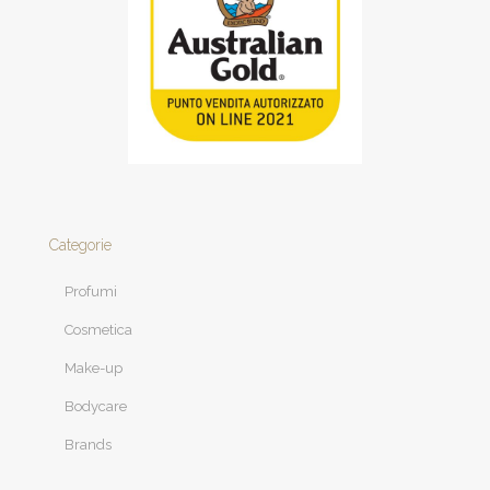
Categorie
Profumi
Cosmetica
Make-up
Bodycare
Brands