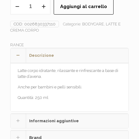
RANCE'
Aggiungi al carrello
-
LATTE
D'AVENA
COD:
0026830337110
Categorie:
BODYCARE
,
LATTE E
Latte
CREMA CORPO
corpo
quantità
RANCE
Descrizione
Latte corpo idratante, rilassante e rinfrescante a base di
latte d’avena.
Anche per bambini e pelli sensibili.
Quantità: 250 ml
Informazioni aggiuntive
Brand