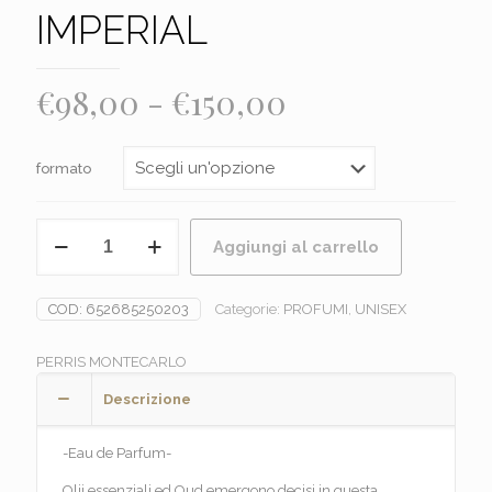
IMPERIAL
Fascia
€
98,00
-
€
150,00
di
prezzo:
formato
da
€98,00
PERRIS
Aggiungi al carrello
-
a
OUD
€150,00
IMPERIAL
COD:
652685250203
Categorie:
PROFUMI
,
UNISEX
quantità
PERRIS MONTECARLO
Descrizione
-Eau de Parfum-
Olii essenziali ed Oud emergono decisi in questa