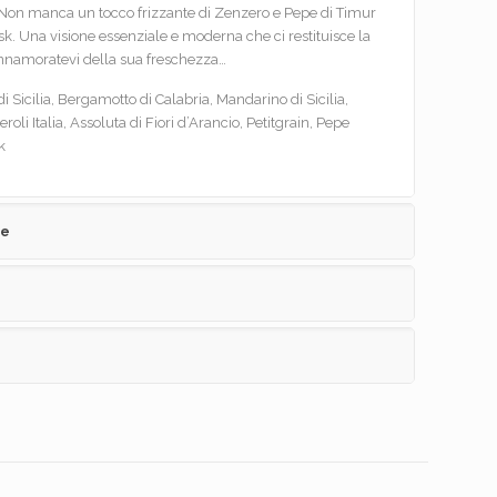
n. Non manca un tocco frizzante di Zenzero e Pepe di Timur
sk. Una visione essenziale e moderna che ci restituisce la
 Innamoratevi della sua freschezza…
Sicilia, Bergamotto di Calabria, Mandarino di Sicilia,
oli Italia, Assoluta di Fiori d’Arancio, Petitgrain, Pepe
k
ve