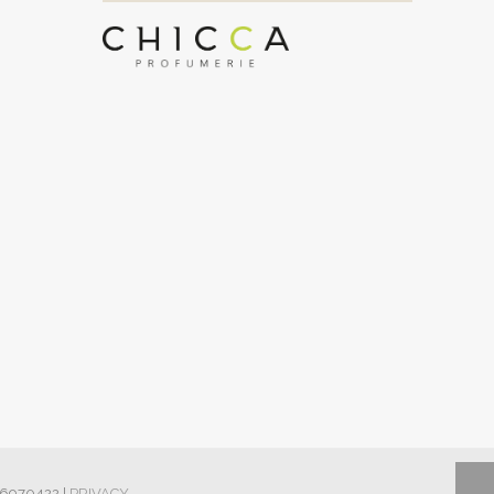
426970422 |
PRIVACY