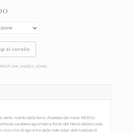
Fascia
00
di
prezzo:
da
€104,99
gi al carrello
a
€160,00
PROFUMI
,
UNISEX
,
UOMO
l vento, nutrito dalla terra, dissetato dal mare, NEROLI
tuoso carattere agrumato e fiorito del Neroli italiano reso
n ricco mix di agrumi e dalle note solari dell’Assoluta di