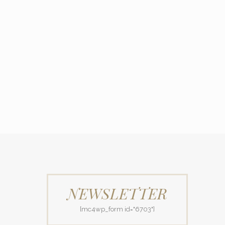
NEWSLETTER
[mc4wp_form id="6703"]