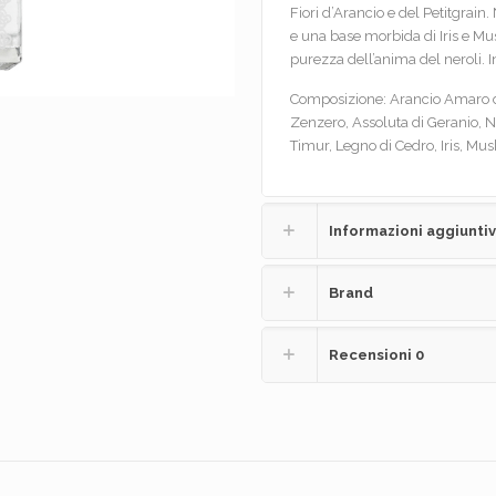
Fiori d’Arancio e del Petitgrai
e una base morbida di Iris e Mu
purezza dell’anima del neroli.
Composizione: Arancio Amaro di 
Zenzero, Assoluta di Geranio, Ner
Timur, Legno di Cedro, Iris, Mus
Informazioni aggiunti
Brand
Recensioni
0