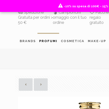
-10% su spesa di 100€ - 15%
-10% su spesa di 100€ - 15%
Spedizione
Campioncini
Pacche
Gratuita per ordini >
omaggio con il tuo
regalo
50 €
ordine
gratuito
BRANDS
PROFUMI
COSMETICA
MAKE-UP