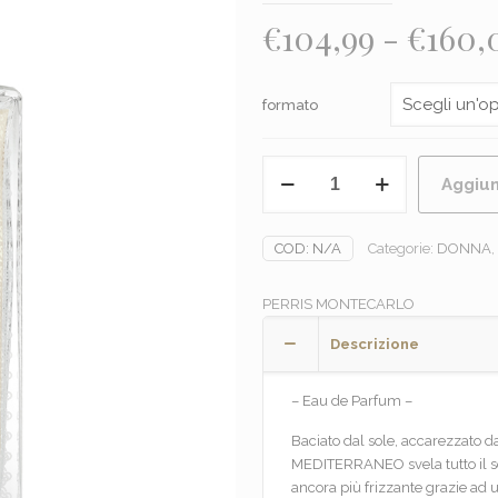
€
104,99
-
€
160,
formato
PERRIS
Aggiun
-
NEROLI
MEDITERRANEO
COD:
N/A
Categorie:
DONNA
,
quantità
PERRIS MONTECARLO
Descrizione
– Eau de Parfum –
Baciato dal sole, accarezzato da
MEDITERRANEO svela tutto il son
ancora più frizzante grazie ad u