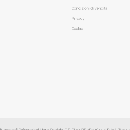
Condizioni di vendita
Privacy
Cookie
fumerie di Polverigiani Maria Patrizia. C.F. PLVNPT51B44G157J P. IVA IT00