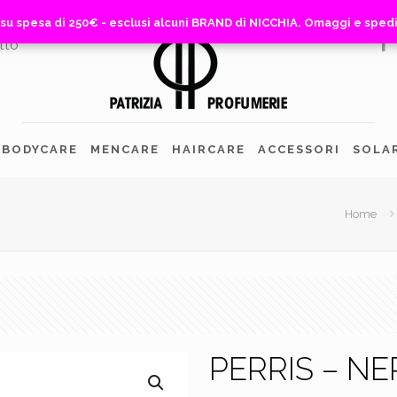
 su spesa di 250€ - esclusi alcuni BRAND di NICCHIA. Omaggi e sped
 su spesa di 250€ - esclusi alcuni BRAND di NICCHIA. Omaggi e sped
tto
BODYCARE
MENCARE
HAIRCARE
ACCESSORI
SOLA
Home
PERRIS – N