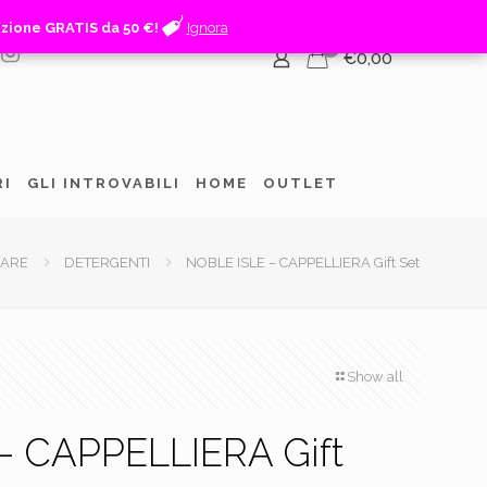
izione GRATIS da 50 €!
izione GRATIS da 50 €!
Ignora
Ignora
0
€0,00
RI
GLI INTROVABILI
HOME
OUTLET
ARE
DETERGENTI
NOBLE ISLE – CAPPELLIERA Gift Set
Show all
– CAPPELLIERA Gift