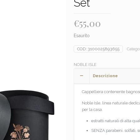
Set
€
55,00
Esaurito
COD:
3100025893655
Catego
NOBLE ISLE
Descrizione
Cappelliera contenente bagnos
Noble Isle, linea naturale dedic
per la casa.
estratti naturali di alta qua
SENZA parabeni. solfati, 