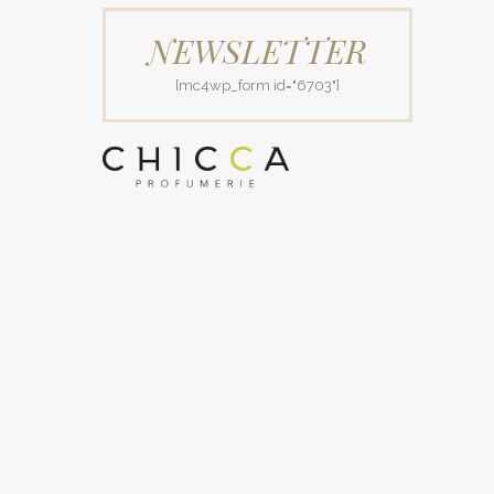
NEWSLETTER
[mc4wp_form id="6703"]