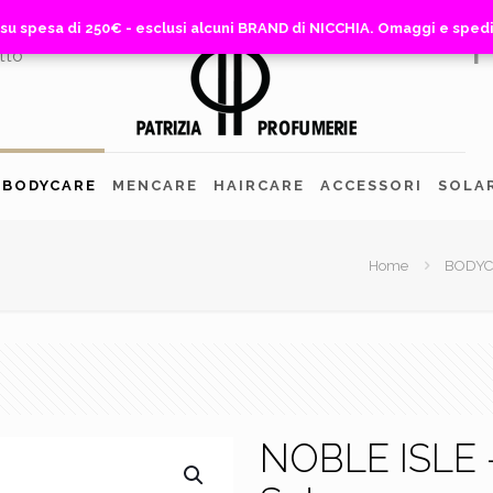
 su spesa di 250€ - esclusi alcuni BRAND di NICCHIA. Omaggi e sped
 su spesa di 250€ - esclusi alcuni BRAND di NICCHIA. Omaggi e sped
tto
BODYCARE
MENCARE
HAIRCARE
ACCESSORI
SOLA
Home
BODYC
NOBLE ISLE 