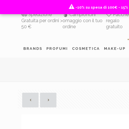
-10% su spesa di 100€ - 15%
-10% su spesa di 100€ - 15%
Spedizione
Campioncini
Pacche
Gratuita per ordini >
omaggio con il tuo
regalo
50 €
ordine
gratuito
BRANDS
PROFUMI
COSMETICA
MAKE-UP