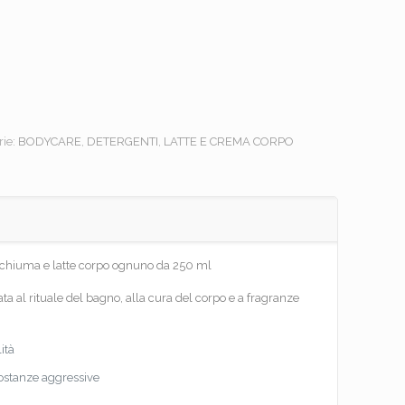
rie:
BODYCARE
,
DETERGENTI
,
LATTE E CREMA CORPO
chiuma e latte corpo ognuno da 250 ml
ata al rituale del bagno, alla cura del corpo e a fragranze
lità
sostanze aggressive