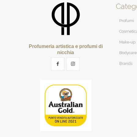
Categ
Profumi
Cosmetic
Make-up
Profumeria artistica e profumi di
nicchia
Bodycare
Brands