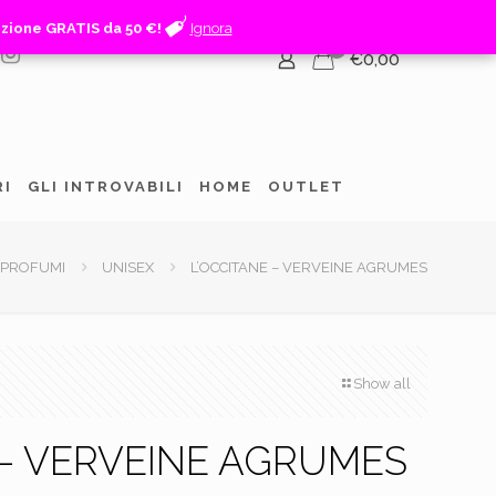
izione GRATIS da 50 €!
izione GRATIS da 50 €!
Ignora
Ignora
0
€0,00
RI
GLI INTROVABILI
HOME
OUTLET
PROFUMI
UNISEX
L’OCCITANE – VERVEINE AGRUMES
Show all
 – VERVEINE AGRUMES