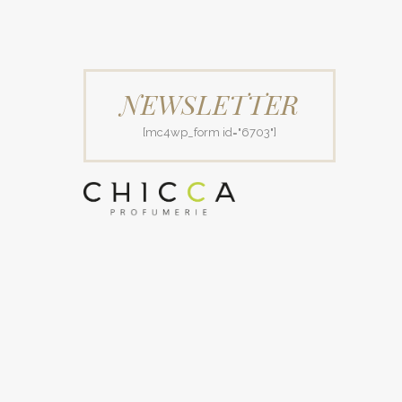
NEWSLETTER
[mc4wp_form id="6703"]