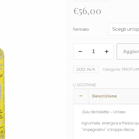
€
56,00
formato
L'OCCITANE
Aggiun
-
VERVEINE
AGRUMES
COD:
N/A
Categorie:
PROFUM
quantità
L' OCCITANE
Descrizione
-Eau de toilette – Unisex
Agrumata, energica e fresca qu
“impegnativi” o troppo decisi.