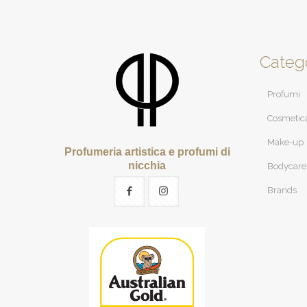
Categ
Profumi
Cosmetic
Make-up
Profumeria artistica e profumi di
nicchia
Bodycare
Brands