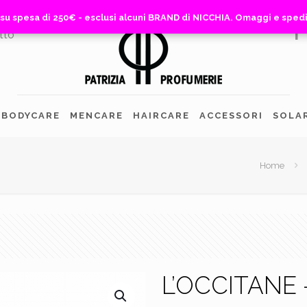
 su spesa di 250€ - esclusi alcuni BRAND di NICCHIA. Omaggi e sped
 su spesa di 250€ - esclusi alcuni BRAND di NICCHIA. Omaggi e sped
tto
BODYCARE
MENCARE
HAIRCARE
ACCESSORI
SOLA
Home
L’OCCITANE