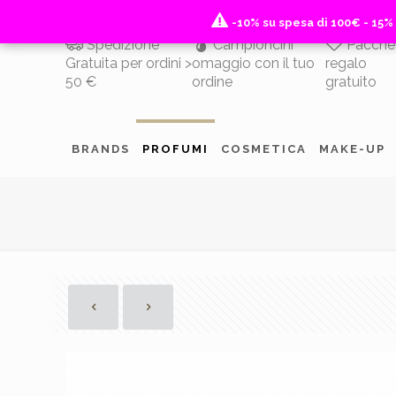
-10% su spesa di 100€ - 15%
-10% su spesa di 100€ - 15%
Spedizione
Campioncini
Pacche
Gratuita per ordini >
omaggio con il tuo
regalo
50 €
ordine
gratuito
BRANDS
PROFUMI
COSMETICA
MAKE-UP