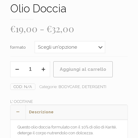
Olio Doccia
Fascia
€
19,00
-
€
32,00
di
prezzo:
formato
da
€19,00
L'OCCITANE
Aggiungi al carrello
-
a
KARITE'
€32,00
Olio
COD:
N/A
Categorie:
BODYCARE
,
DETERGENTI
Doccia
quantità
L' OCCITANE
Descrizione
Questo olio doccia formulato con il 10% di olio di Karité,
deterge il corpo nutrendolo con dolcezza.