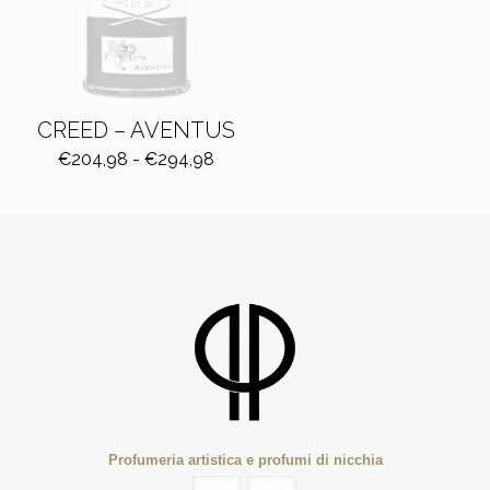
CREED – AVENTUS
Fascia
€
204,98
-
€
294,98
di
prezzo:
da
€204,98
a
€294,98
Profumeria artistica e profumi di nicchia