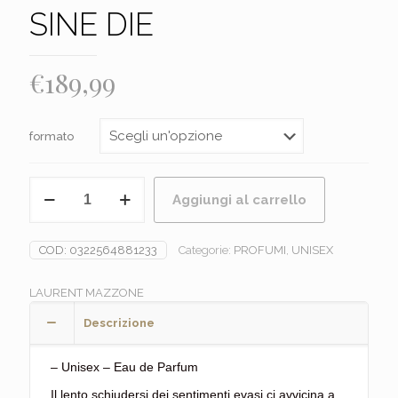
SINE DIE
€
189,99
formato
LAURENT
Aggiungi al carrello
MAZZONE
-
SINE
COD:
0322564881233
Categorie:
PROFUMI
,
UNISEX
DIE
quantità
LAURENT MAZZONE
Descrizione
– Unisex – Eau de Parfum
Il lento schiudersi dei sentimenti evasi ci avvicina a