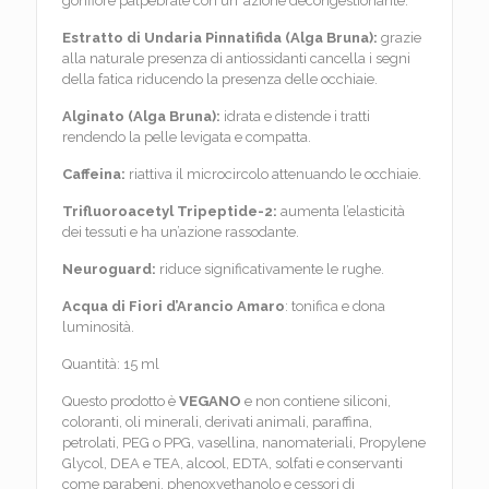
gonfiore palpebrale con un’ azione decongestionante.
Estratto di Undaria Pinnatifida (Alga Bruna):
grazie
alla naturale presenza di antiossidanti cancella i segni
della fatica riducendo la presenza delle occhiaie.
Alginato (Alga Bruna):
idrata e distende i tratti
rendendo la pelle levigata e compatta.
Caffeina:
riattiva il microcircolo attenuando le occhiaie.
Trifluoroacetyl Tripeptide-2:
aumenta l’elasticità
dei tessuti e ha un’azione rassodante.
Neuroguard:
riduce significativamente le rughe.
Acqua di Fiori d’Arancio Amaro
: tonifica e dona
luminosità.
Quantità: 15 ml
Questo prodotto è
VEGANO
e non contiene siliconi,
coloranti, oli minerali, derivati animali, paraffina,
petrolati, PEG o PPG, vasellina, nanomateriali, Propylene
Glycol, DEA e TEA, alcool, EDTA, solfati e conservanti
come parabeni, phenoxyethanolo e cessori di