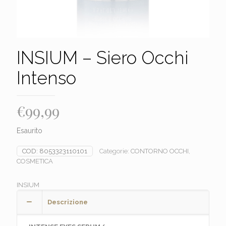
INSIUM – Siero Occhi
Intenso
€
99,99
Esaurito
COD:
8053323110101
Categorie:
CONTORNO OCCHI
,
COSMETICA
INSIUM
Descrizione