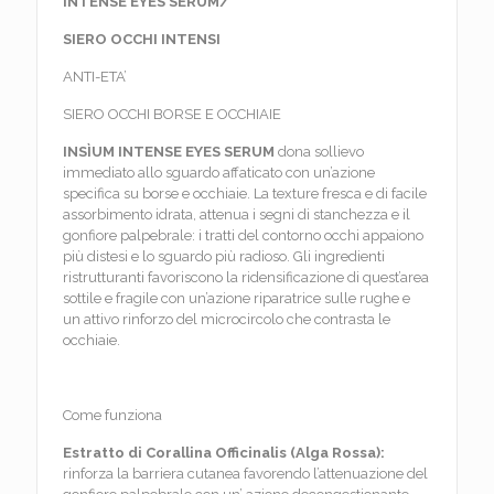
INTENSE EYES SERUM/
SIERO OCCHI INTENSI
ANTI-ETA’
SIERO OCCHI BORSE E OCCHIAIE
INSÌUM
INTENSE EYES SERUM
dona sollievo
immediato allo sguardo affaticato con un’azione
specifica su borse e occhiaie. La texture fresca e di facile
assorbimento idrata, attenua i segni di stanchezza e il
gonfiore palpebrale: i tratti del contorno occhi appaiono
più distesi e lo sguardo più radioso. Gli ingredienti
ristrutturanti favoriscono la ridensificazione di quest’area
sottile e fragile con un’azione riparatrice sulle rughe e
un attivo rinforzo del microcircolo che contrasta le
occhiaie.
Come funziona
Estratto di Corallina Officinalis (Alga Rossa):
rinforza la barriera cutanea favorendo l’attenuazione del