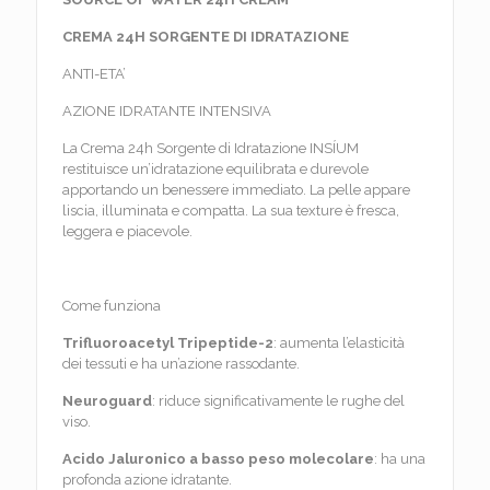
CREMA 24H SORGENTE DI IDRATAZIONE
ANTI-ETA’
AZIONE IDRATANTE INTENSIVA
La Crema 24h Sorgente di Idratazione INSÍUM
restituisce un’idratazione equilibrata e durevole
apportando un benessere immediato. La pelle appare
liscia, illuminata e compatta. La sua texture è fresca,
leggera e piacevole.
Come funziona
Trifluoroacetyl Tripeptide-2
: aumenta l’elasticità
dei tessuti e ha un’azione rassodante.
Neuroguard
: riduce significativamente le rughe del
viso.
Acido Jaluronico a basso peso molecolare
: ha una
profonda azione idratante.