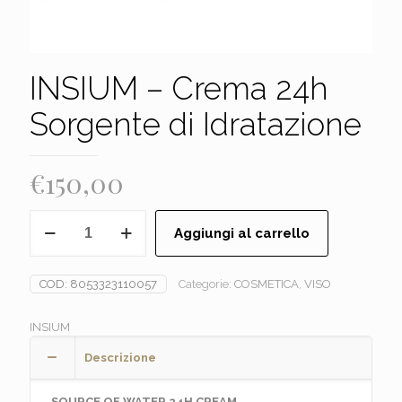
INSIUM – Crema 24h
Sorgente di Idratazione
€
150,00
INSIUM
Aggiungi al carrello
-
Crema
24h
COD:
8053323110057
Categorie:
COSMETICA
,
VISO
Sorgente
di
Idratazione
INSIUM
quantità
Descrizione
SOURCE OF WATER 24H CREAM