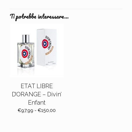
Ti potrebbe interessare…
ETAT LIBRE
D’ORANGE – Divin’
Enfant
Fascia
€
97,99
-
€
150,00
di
prezzo:
da