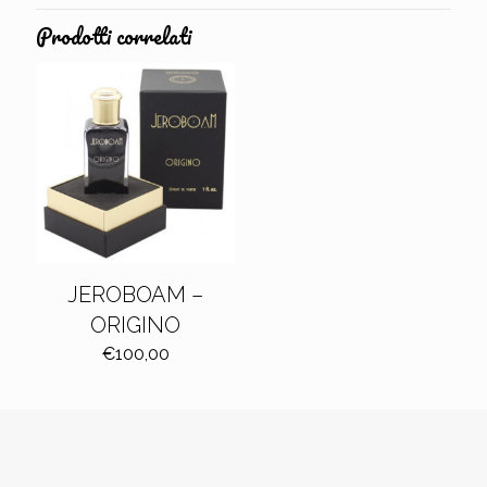
€97,99
a
Prodotti correlati
€150,00
JEROBOAM –
ORIGINO
€
100,00