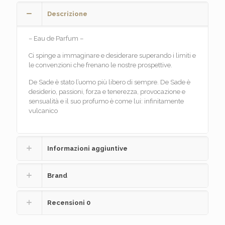
quantità
Descrizione
– Eau de Parfum –
Ci spinge a immaginare e desiderare superando i limiti e
le convenzioni che frenano le nostre prospettive.
De Sade è stato l’uomo più libero di sempre. De Sade è
desiderio, passioni, forza e tenerezza, provocazione e
sensualità e il suo profumo è come lui: infinitamente
vulcanico
Informazioni aggiuntive
Brand
Recensioni
0