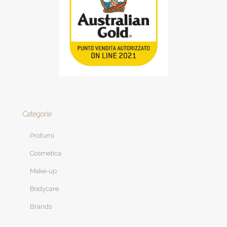
Categorie
Profumi
Cosmetica
Make-up
Bodycare
Brands