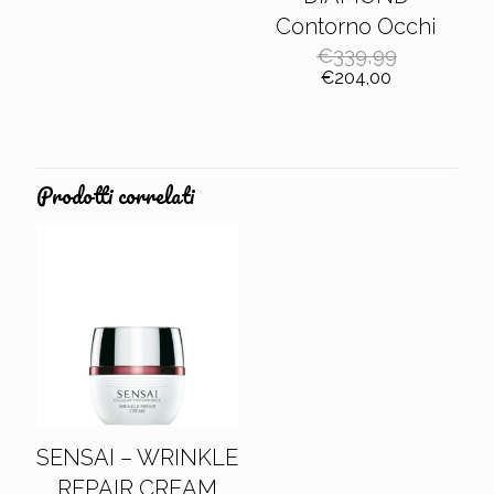
Contorno Occhi
€
339,99
Il
Il
€
204,00
prezzo
prezzo
originale
attuale
era:
è:
€339,99.
€204,00.
Prodotti correlati
SENSAI – WRINKLE
REPAIR CREAM