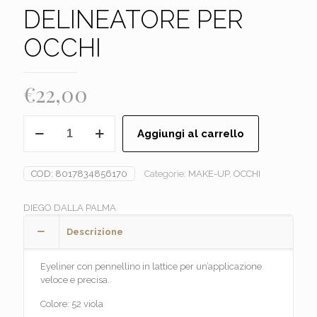
DELINEATORE PER
OCCHI
€
22,00
DIEGO
Aggiungi al carrello
DALLA
PALMA
-
COD:
8017834856170
Categorie:
MAKE-UP
,
OCCHI
DELINEATORE
PER
OCCHI
DIEGO DALLA PALMA
quantità
Descrizione
Eyeliner con pennellino in lattice per un’applicazione
veloce e precisa.
Colore: 52 viola