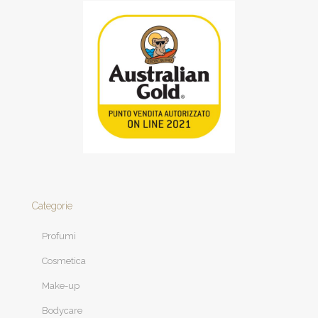
Categorie
Profumi
Cosmetica
Make-up
Bodycare