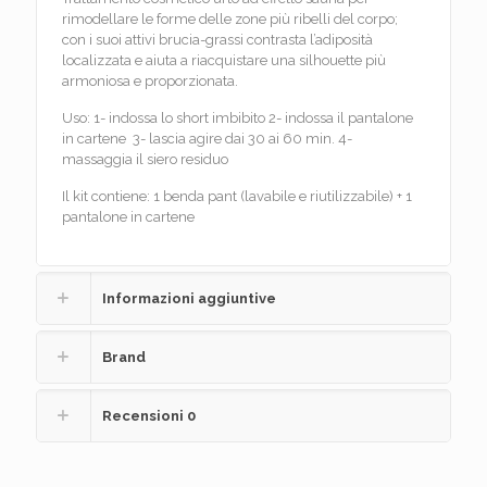
rimodellare le forme delle zone più ribelli del corpo;
con i suoi attivi brucia-grassi contrasta l’adiposità
localizzata e aiuta a riacquistare una silhouette più
armoniosa e proporzionata.
Uso: 1- indossa lo short imbibito 2- indossa il pantalone
in cartene 3- lascia agire dai 30 ai 60 min. 4-
massaggia il siero residuo
Il kit contiene: 1 benda pant (lavabile e riutilizzabile) + 1
pantalone in cartene
Informazioni aggiuntive
Brand
Recensioni
0