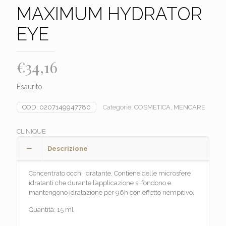
MAXIMUM HYDRATOR
EYE
€
34,16
Esaurito
COD:
0207149947780
Categorie:
COSMETICA
,
MENCARE
CLINIQUE
Descrizione
Concentrato occhi idratante. Contiene delle microsfere
idratanti che durante l’applicazione si fondono e
mantengono idratazione per 96h con effetto riempitivo.
Quantità: 15 ml