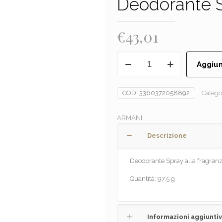
Deodorante 
€
43,01
ARMANI
Aggiun
-
ACQUA
DI
COD:
3360372058892
Catego
GIO'
Deodorante
ARMANI
Spray
quantità
Descrizione
Deodorante Spray alla fragranz
Quantità: 97,5 g
Informazioni aggiunti