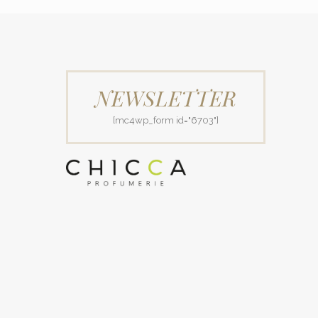
NEWSLETTER
[mc4wp_form id="6703"]