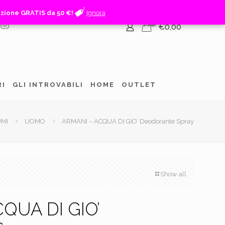
izione GRATIS da 50 €!
izione GRATIS da 50 €!
Ignora
Ignora
0
€0,00
RI
GLI INTROVABILI
HOME
OUTLET
MI
UOMO
ARMANI – ACQUA DI GIO’ Deodorante Spray
Show all
QUA DI GIO’