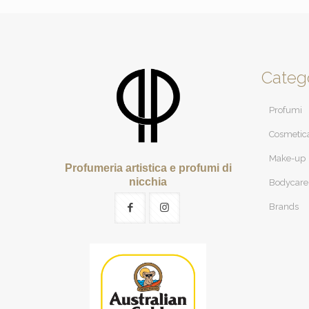
Categ
Profumi
Cosmetic
Make-up
Profumeria artistica e profumi di
nicchia
Bodycare
Brands