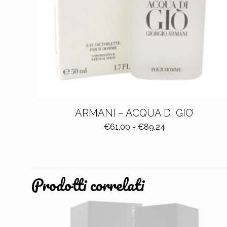
ARMANI – ACQUA DI GIO’
Fascia
€
61,00
-
€
89,24
di
prezzo:
da
€61,00
Prodotti correlati
a
€89,24