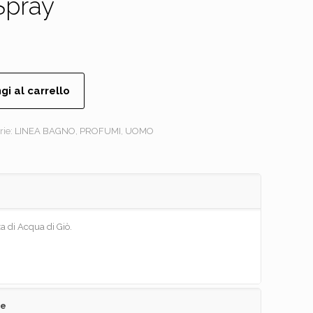
Spray
gi al carrello
rie:
LINEA BAGNO
,
PROFUMI
,
UOMO
a di Acqua di Giò.
ve