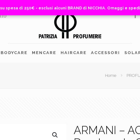
 su spesa di 250€ - esclusi alcuni BRAND di NICCHIA. Omaggi e sped
 su spesa di 250€ - esclusi alcuni BRAND di NICCHIA. Omaggi e sped
tto
BODYCARE
MENCARE
HAIRCARE
ACCESSORI
SOLA
Home
PROFU
ARMANI – AC