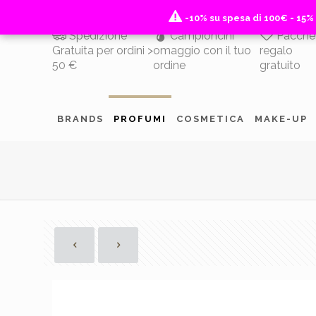
-10% su spesa di 100€ - 15%
-10% su spesa di 100€ - 15%
Spedizione
Campioncini
Pacche
Gratuita per ordini >
omaggio con il tuo
regalo
50 €
ordine
gratuito
BRANDS
PROFUMI
COSMETICA
MAKE-UP