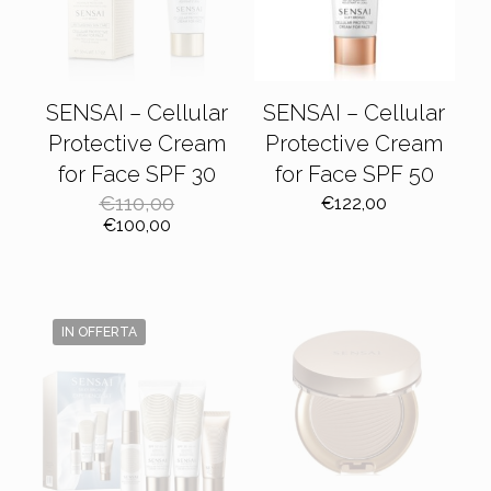
SENSAI – Cellular
SENSAI – Cellular
Protective Cream
Protective Cream
for Face SPF 30
for Face SPF 50
€
110,00
€
122,00
Il
Il
€
100,00
prezzo
prezzo
originale
attuale
era:
è:
€110,00.
€100,00.
IN OFFERTA