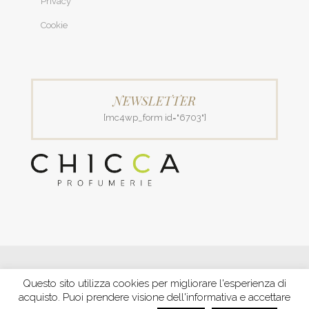
Privacy
Cookie
NEWSLETTER
[mc4wp_form id="6703"]
© 2018 Patrizia Profumerie di Polverigiani Maria Patrizia.
Questo sito utilizza cookies per migliorare l'esperienza di
C.F. PLVNPT51B44G157J P. IVA IT00426970422 |
PRIVACY
acquisto. Puoi prendere visione dell'informativa e accettare
Ecommerce by XBRAIN
-
Trasparenza aiuti e contributi