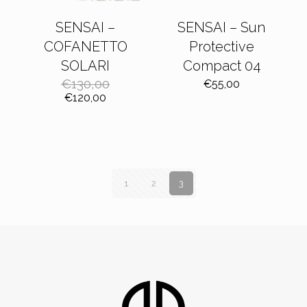
SENSAI –
SENSAI – Sun
COFANETTO
Protective
SOLARI
Compact 04
€
130,00
€
55,00
Il
Il
€
120,00
prezzo
prezzo
originale
attuale
era:
è:
€130,00.
€120,00.
1
2
3