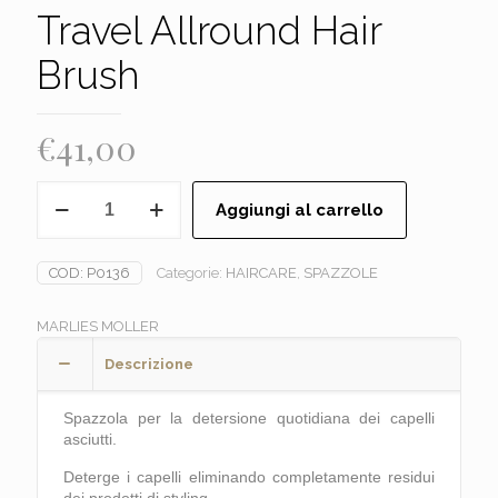
Travel Allround Hair
Brush
€
41,00
MARLIES
Aggiungi al carrello
MOLLER
-
Travel
COD:
P0136
Categorie:
HAIRCARE
,
SPAZZOLE
Allround
Hair
Brush
MARLIES MOLLER
quantità
Descrizione
Spazzola per la detersione quotidiana dei capelli
asciutti.
Deterge i capelli eliminando completamente residui