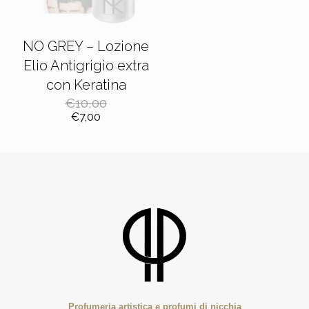
NO GREY – Lozione
Elio Antigrigio extra
con Keratina
€
10,00
Il
Il
€
7,00
prezzo
prezzo
originale
attuale
era:
è:
€10,00.
€7,00.
Profumeria artistica e profumi di nicchia